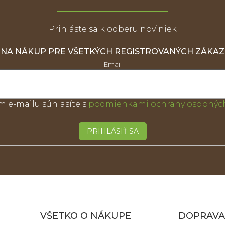
Prihláste sa k odberu noviniek
 NA NÁKUP PRE VŠETKÝCH REGISTROVANÝCH ZÁKA
Email
m e-mailu súhlasíte s
podmienkami ochrany osobných
PRIHLÁSIŤ SA
VŠETKO O NÁKUPE
DOPRAVA