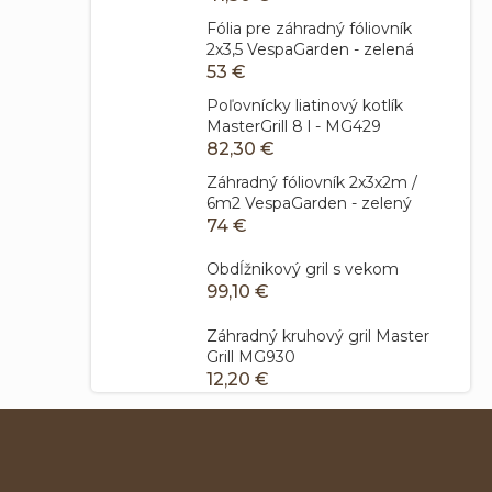
Fólia pre záhradný fóliovník
2x3,5 VespaGarden - zelená
53 €
Poľovnícky liatinový kotlík
MasterGrill 8 l - MG429
82,30 €
Záhradný fóliovník 2x3x2m /
6m2 VespaGarden - zelený
74 €
Obdĺžnikový gril s vekom
99,10 €
Záhradný kruhový gril Master
Grill MG930
12,20 €