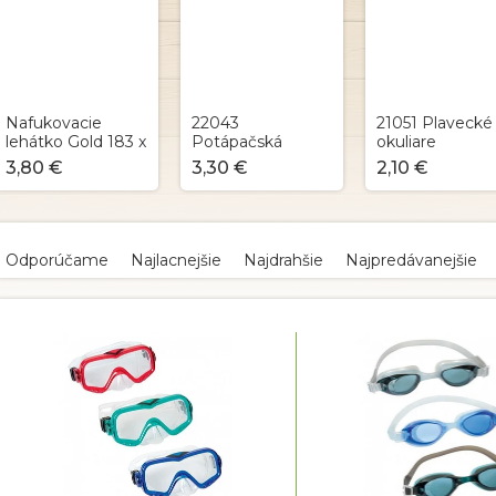
Nafukovacie
22043
21051 Plavecké
lehátko Gold 183 x
Potápačská
okuliare
69 cm
maska SeaVision
ActivWear
3,80 €
3,30 €
2,10 €
R
a
Odporúčame
Najlacnejšie
Najdrahšie
Najpredávanejšie
d
e
V
n
ý
p
e
p
s
r
p
o
r
d
o