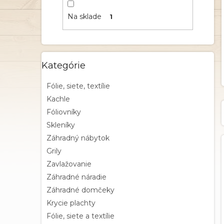
e
l
Na sklade
1
Preskočiť
Kategórie
kategórie
Fólie, siete, textílie
Kachle
Fóliovníky
Skleníky
Záhradný nábytok
Grily
i
Zavlažovanie
i
Záhradné náradie
Záhradné domčeky
Krycie plachty
Fólie, siete a textílie