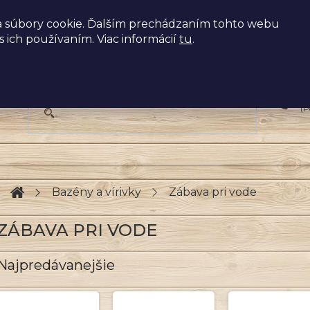
 súbory cookie. Ďalším prechádzaním tohto webu
s ich používaním. Viac informácií
tu
.
+
(P
Domov
Bazény a vírivky
Zábava pri vode
ZÁBAVA PRI VODE
Najpredávanejšie