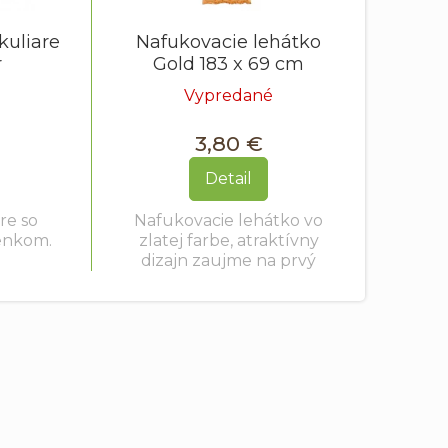
kuliare
Nafukovacie lehátko
r
Gold 183 x 69 cm
Vypredané
3,80 €
Detail
re so
Nafukovacie lehátko vo
enkom.
zlatej farbe, atraktívny
dizajn zaujme na prvý
pohľad.