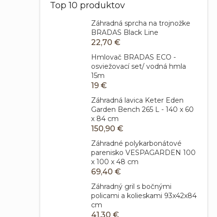
Top 10 produktov
Záhradná sprcha na trojnožke
BRADAS Black Line
22,70 €
Hmlovač BRADAS ECO -
osviežovací set/ vodná hmla
15m
19 €
Záhradná lavica Keter Eden
Garden Bench 265 L - 140 x 60
x 84 cm
150,90 €
Záhradné polykarbonátové
parenisko VESPAGARDEN 100
x 100 x 48 cm
69,40 €
Záhradný gril s bočnými
policami a kolieskami 93x42x84
cm
41,30 €