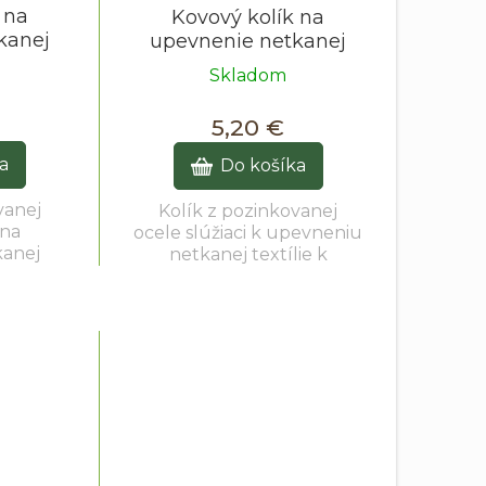
 na
Kovový kolík na
kanej
upevnenie netkanej
15 cm -
textílie 3 cm / 15 cm -
Skladom
50 ks
5,20 €
a
Do košíka
vanej
Kolík z pozinkovanej
 na
ocele slúžiaci k upevneniu
kanej
netkanej textílie k
 Balenie
povrchu. Balenie
sov.
obsahuje 50 kusov.