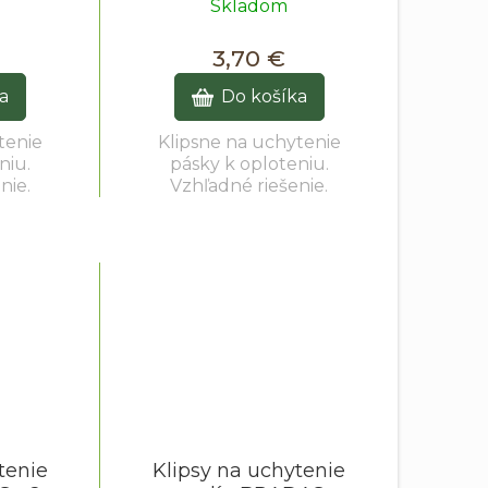
Skladom
3,70 €
a
Do košíka
tenie
Klipsne na uchytenie
niu.
pásky k oploteniu.
nie.
Vzhľadné riešenie.
tenie
Klipsy na uchytenie