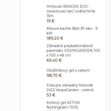
Hmlovač BRADAS ECO -
osviežovací set/ vodná hmla
15m
19 €
Krbové kachle Blist B1 eko - 9
kW
189,20 €
Záhradné polykarbonátové
parenisko VESPAGARDEN 100
x 100 x 48 cm
69,40 €
Obdĺžnikový gril s vekom
98,70 €
Fólia pre záhradný fóliovník
2x3,5 VespaGarden - zelená
53 €
Kotlový gril ACTIVA
Nottingham 11015