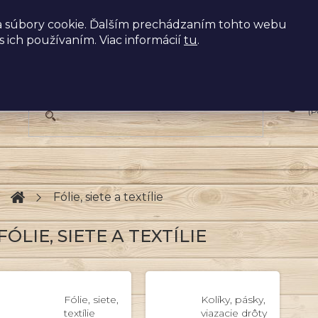
 súbory cookie. Ďalším prechádzaním tohto webu
s ich používaním. Viac informácií
tu
.
+
(P
Domov
Fólie, siete a textílie
FÓLIE, SIETE A TEXTÍLIE
Fólie, siete,
Kolíky, pásky,
textílie
viazacie drôty