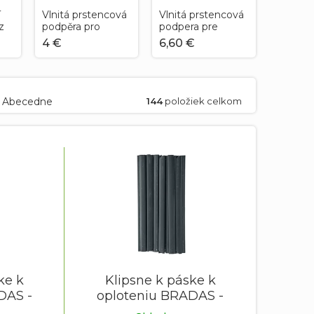
í
Vlnitá prstencová
Vlnitá prstencová
z
podpěra pro
podpera pre
e
rostliny kruh
rastliny kruh
4 €
6,60 €
průměr 30 cm /
priemer 30 cm /
výška 55 cm
výška 115 cm
Abecedne
144
položiek celkom
ke k
Klipsne k páske k
DAS -
oploteniu BRADAS -
šedé