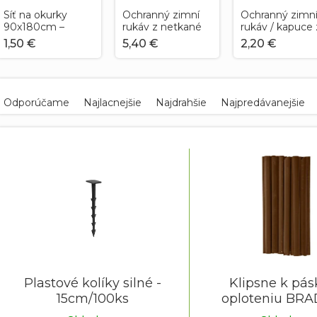
Síť na okurky
Ochranný zimní
Ochranný zimn
90x180cm –
rukáv z netkané
rukáv / kapuce 
pevná opora pro
textílie 0,6x10 m
netkané textíli
1,50 €
5,40 €
2,20 €
pnoucí rostliny
90x150 cm
(UV odolná)
R
a
Odporúčame
Najlacnejšie
Najdrahšie
Najpredávanejšie
d
e
V
n
ý
p
e
p
s
r
p
o
r
d
o
u
d
k
u
Plastové kolíky silné -
Klipsne k pás
t
k
15cm/100ks
oploteniu BRA
o
t
hnedé