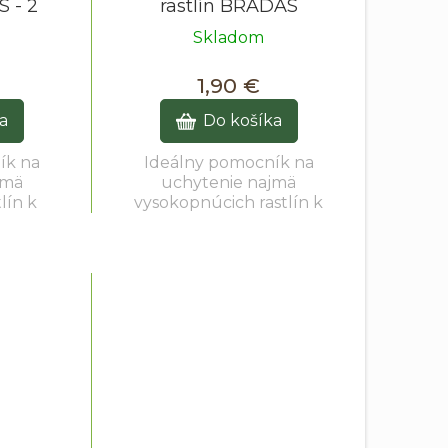
S - 2
rastlín BRADAS
 ks
8x5,5cm - 10ks
Skladom
1,90 €
a
Do košíka
ík na
Ideálny pomocník na
jmä
uchytenie najmä
lín k
vysokopnúcich rastlín k
kám.
podporným tyčkám.