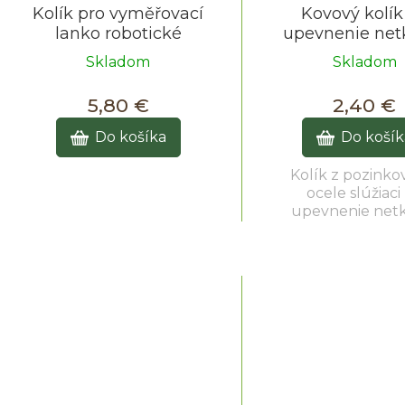
Kolík pro vyměřovací
Kovový kolík
lanko robotické
upevnenie net
sekačky - 9cm / 100ks
textílie 3 cm / 
Skladom
Skladom
20 ks
5,80 €
2,40 €
Do košíka
Do košík
Kolík z pozinko
ocele slúžiaci
upevnenie net
textílie k povrchu.
obsahuje 20 ku