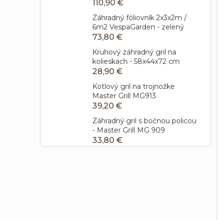
110,90 €
Záhradný fóliovník 2x3x2m /
6m2 VespaGarden - zelený
73,80 €
Kruhový záhradný gril na
kolieskach - 58x44x72 cm
28,90 €
Kotlový gril na trojnožke
Master Grill MG913
39,20 €
Záhradný gril s bočnou policou
- Master Grill MG 909
33,80 €