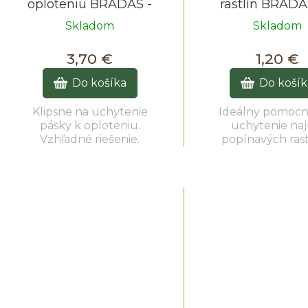
oploteniu BRADAS -
rastlín BRADA
zelené
veľkosti / 40
Skladom
Skladom
3,70 €
1,20 €
Do košíka
Do košík
Klipsne na uchytenie
Ideálny pomocn
pásky k oploteniu.
uchytenie na
Vzhľadné riešenie.
popínavých rast
podporným tyč