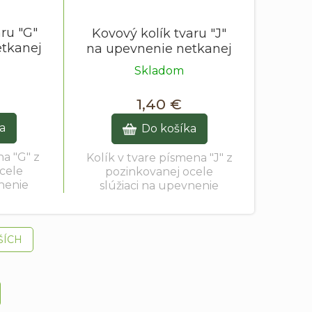
aru "G"
Kovový kolík tvaru "J"
etkanej
na upevnenie netkanej
20 cm -
textílie 3 cm / 15 cm -
Skladom
20 ks
1,40 €
a
Do košíka
na "G" z
Kolík v tvare písmena "J" z
cele
pozinkovanej ocele
vnenie
slúžiaci na upevnenie
ie k
netkanej textílie k
povrchu. Balenie
obsahuje 20 kusov.
ŠÍCH