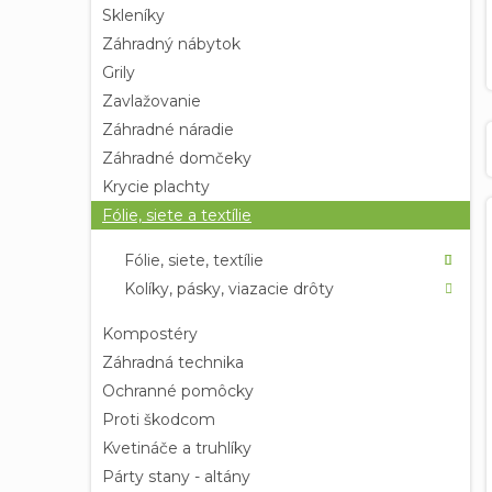
Skleníky
Záhradný nábytok
Grily
Zavlažovanie
Záhradné náradie
Záhradné domčeky
Krycie plachty
Fólie, siete a textílie
i
Fólie, siete, textílie
i
Kolíky, pásky, viazacie drôty
Kompostéry
Záhradná technika
Ochranné pomôcky
Proti škodcom
Kvetináče a truhlíky
Párty stany - altány