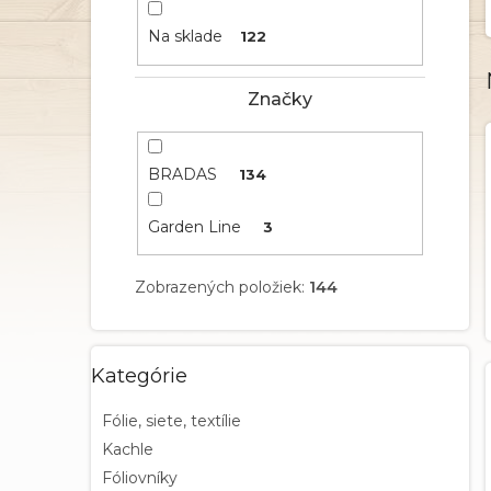
e
l
Na sklade
122
Značky
BRADAS
134
Garden Line
3
Zobrazených položiek:
144
Preskočiť
Kategórie
kategórie
Fólie, siete, textílie
Kachle
Fóliovníky