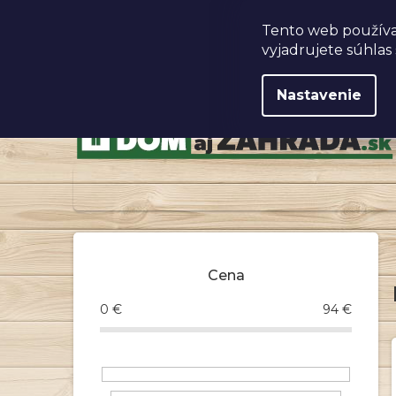
Prejsť
na
Obchodné podmienky
Tento web používa
obsah
vyjadrujete súhlas 
Nastavenie
B
o
Cena
č
n
0
€
94
€
ý
p
a
n