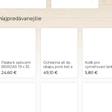
Najpredávanejšie
Páska k oplocení
Ochranná síť do
Kolík pro
BRADAS 19 x 35
okapu proti listí a
vyměřovací lan
m - hnědá RAL
nečistotám 100-
robotické seka
24,60 €
49,10 €
5,80 €
8011
125mm / 10m
- 9cm / 100ks