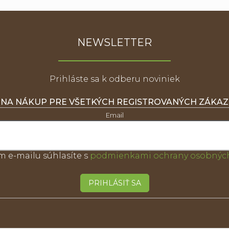
k
d
o
a
v
c
a
i
n
NEWSLETTER
i
e
e
p
r
v
Prihláste sa k odberu noviniek
k
y
 NA NÁKUP PRE VŠETKÝCH REGISTROVANÝCH ZÁKA
v
ý
Email
p
i
s
u
m e-mailu súhlasíte s
podmienkami ochrany osobných
PRIHLÁSIŤ SA