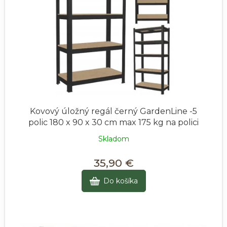
p
u
r
k
o
t
d
o
u
v
k
t
o
v
Kovový úložný regál černý GardenLine -5
polic 180 x 90 x 30 cm max 175 kg na polici
Skladom
35,90 €
Do košíka