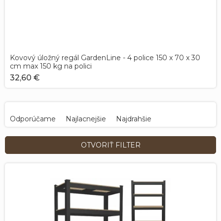
Kovový úložný regál GardenLine - 4 police 150 x 70 x 30
cm max 150 kg na polici
32,60 €
R
a
Odporúčame
Najlacnejšie
Najdrahšie
d
e
Najpredávanejšie
Abecedne
OTVORIŤ FILTER
n
i
V
e
ý
p
p
r
i
o
s
d