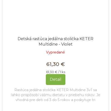
Detská rastúca jedálna stolička KETER
Multidine - Violet
Vypredané
61,30 €
Jednotková
61,30 € / 1 ks
cena:
Detail
Rastúca jedálna stolička KETER Multidine 3v1 sa
ľahko prispôsobí vášmu dieťaťu v priebehu rokov. Je
vhodná pre deti od 3 do 5 rokov a poskytuje tri
spôsoby posadenia: vysoké,...