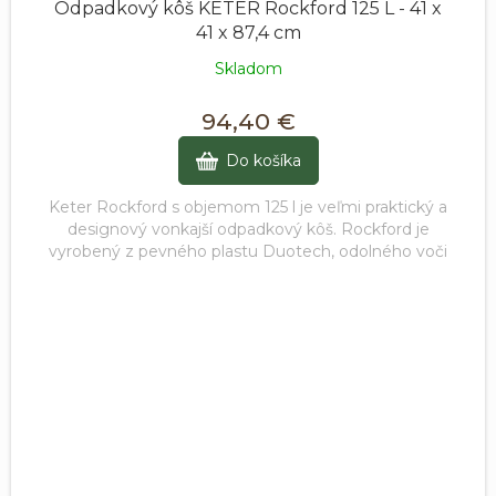
Odpadkový kôš KETER Rockford 125 L - 41 x
41 x 87,4 cm
Skladom
94,40 €
Do košíka
Keter Rockford s objemom 125 l je veľmi praktický a
designový vonkajší odpadkový kôš. Rockford je
vyrobený z pevného plastu Duotech, odolného voči
vplyvom nepriaznivého počasia...