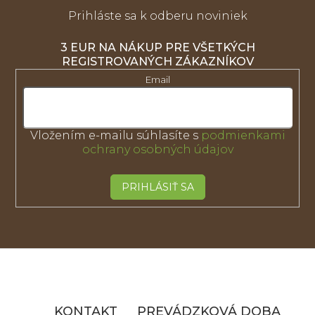
c
i
Prihláste sa k odberu noviniek
e
p
3 EUR NA NÁKUP PRE VŠETKÝCH
r
REGISTROVANÝCH ZÁKAZNÍKOV
v
Email
k
y
v
ý
p
Vložením e-mailu súhlasíte s
podmienkami
i
ochrany osobných údajov
s
u
PRIHLÁSIŤ SA
Z
á
p
ä
KONTAKT
PREVÁDZKOVÁ DOBA