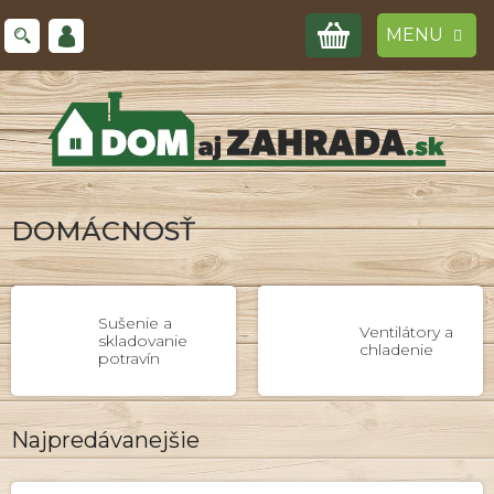
Prejsť
NÁKUPNÝ
na
obsah
KOŠÍK
DOMÁCNOSŤ
Sušenie a
Ventilátory a
skladovanie
chladenie
potravín
Najpredávanejšie