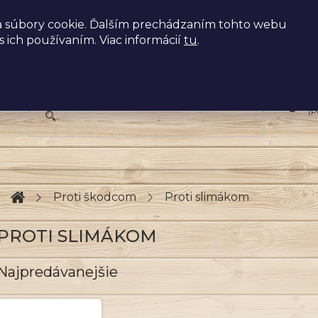
 súbory cookie. Ďalším prechádzaním tohto webu
s ich používaním. Viac informácií
tu
.
+
(P
Domov
Proti škodcom
Proti slimákom
PROTI SLIMÁKOM
Najpredávanejšie