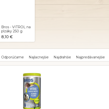
Bros - VITROL na
plzáky 250 g
8,10 €
R
a
Odporúčame
Najlacnejšie
Najdrahšie
Najpredávanejšie
d
e
V
n
ý
p
e
p
s
r
p
o
r
d
o