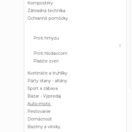
Kompostéry
Záhradná technika
Ochranné pomôcky
Proti škodcom
Proti hmyzu
Proti slimákom
Proti hlodavcom
Plašiče zveri
Kvetináče a truhlíky
Párty stany - altány
Šport a zábava
Bazar - Výpredaj
Auto-moto
Pestovanie
Domácnosť
Bazény a vírivky