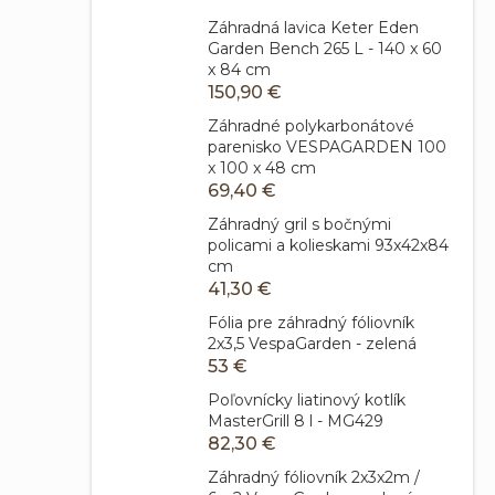
Záhradná lavica Keter Eden
Garden Bench 265 L - 140 x 60
x 84 cm
150,90 €
Záhradné polykarbonátové
parenisko VESPAGARDEN 100
x 100 x 48 cm
69,40 €
Záhradný gril s bočnými
policami a kolieskami 93x42x84
cm
41,30 €
Fólia pre záhradný fóliovník
2x3,5 VespaGarden - zelená
53 €
Poľovnícky liatinový kotlík
MasterGrill 8 l - MG429
82,30 €
Záhradný fóliovník 2x3x2m /