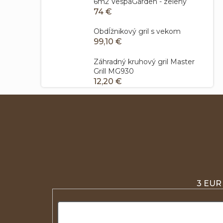
6m2 VespaGarden - zelený
74 €
Obdĺžnikový gril s vekom
99,10 €
Záhradný kruhový gril Master
Grill MG930
12,20 €
3 EUR