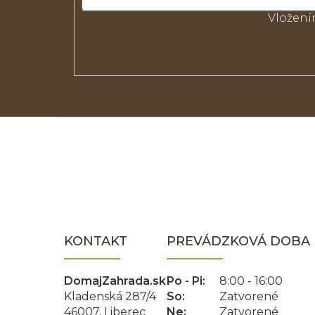
Vložení
Z
á
p
ä
t
i
e
KONTAKT
PREVÁDZKOVÁ DOBA
DomajZahrada.sk
Po - Pi:
8:00 - 16:00
Kladenská 287/4
So:
Zatvorené
46007, Liberec
Ne:
Zatvorené