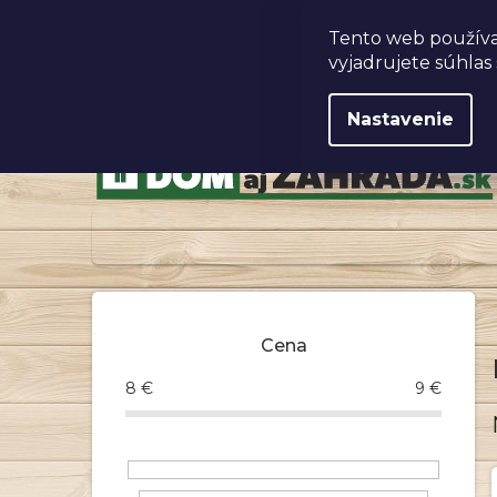
Prejsť
na
Obchodné podmienky
Tento web používa
obsah
vyjadrujete súhlas 
Nastavenie
B
o
Cena
č
n
8
€
9
€
ý
p
a
n