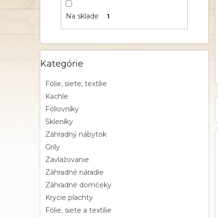
e
l
Na sklade
1
Preskočiť
Kategórie
kategórie
Fólie, siete, textílie
Kachle
Fóliovníky
Skleníky
Záhradný nábytok
Grily
i
Zavlažovanie
i
Záhradné náradie
Záhradné domčeky
Krycie plachty
Fólie, siete a textílie