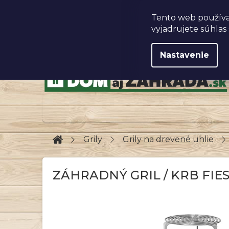
Prejsť
na
Obchodné podmienky
Tento web používa
obsah
vyjadrujete súhlas 
Nastavenie
Domov
Grily
Grily na drevené uhlie
ZÁHRADNÝ GRIL / KRB FIES