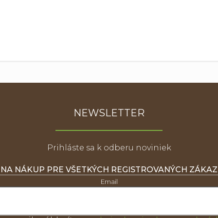
NEWSLETTER
Prihláste sa k odberu noviniek
 NA NÁKUP PRE VŠETKÝCH REGISTROVANÝCH ZÁKA
Email