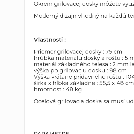
Okrem grilovacej dosky môžete využ
Moderný dizajn vhodný na každú ter
Vlastnosti :
Priemer grilovacej dosky : 75 cm
hrúbka materiálu dosky a roštu : 5
materiál základného telesa : 2 mm l
výška po grilovaciu dosku : 88 cm
Výška vrátane prídavného roštu : 10
šírka x hĺbka základne : 55,5 x 48 cm
hmotnosť : 48 kg
Oceľová grilovacia doska sa musí udr
PARAMETRE