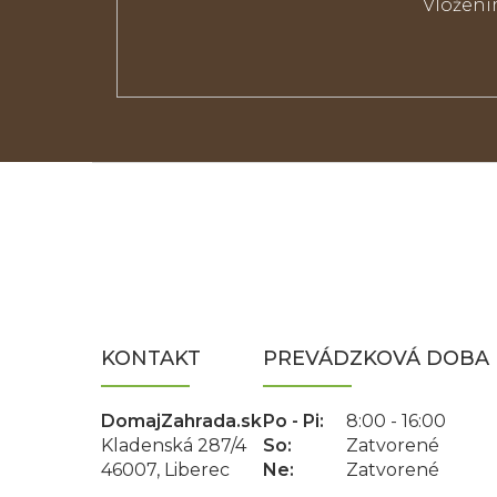
Vložení
Z
á
p
ä
t
i
e
KONTAKT
PREVÁDZKOVÁ DOBA
DomajZahrada.sk
Po - Pi:
8:00 - 16:00
Kladenská 287/4
So:
Zatvorené
46007, Liberec
Ne:
Zatvorené