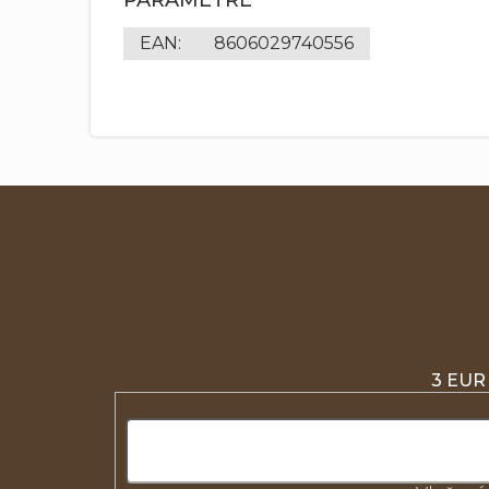
EAN
:
8606029740556
3 EUR