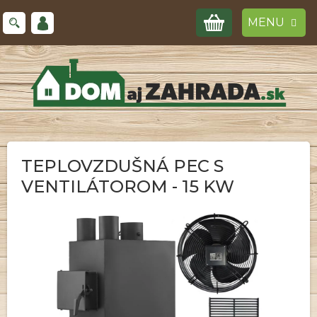
Prejsť
NÁKUPNÝ
na
obsah
KOŠÍK
TEPLOVZDUŠNÁ PEC S
VENTILÁTOROM - 15 KW