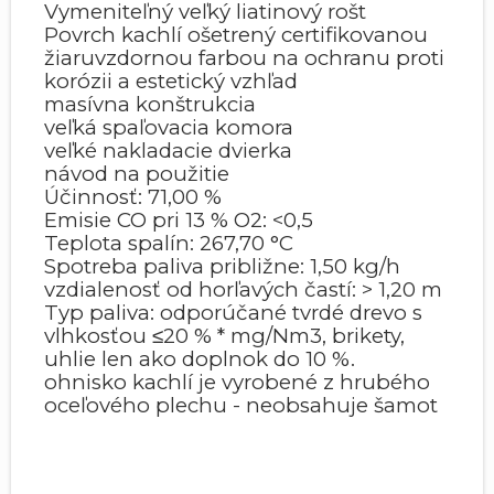
Vymeniteľný veľký liatinový rošt
Povrch kachlí ošetrený certifikovanou
žiaruvzdornou farbou na ochranu proti
korózii a estetický vzhľad
masívna konštrukcia
veľká spaľovacia komora
veľké nakladacie dvierka
návod na použitie
Účinnosť: 71,00 %
Emisie CO pri 13 % O2: <0,5
Teplota spalín: 267,70 °C
Spotreba paliva približne: 1,50 kg/h
vzdialenosť od horľavých častí: > 1,20 m
Typ paliva: odporúčané tvrdé drevo s
vlhkosťou ≤20 % * mg/Nm3, brikety,
uhlie len ako doplnok do 10 %.
ohnisko kachlí je vyrobené z hrubého
oceľového plechu - neobsahuje šamot