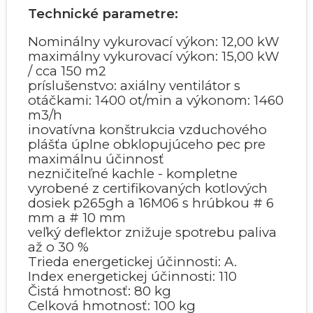
Technické parametre:
Nominálny vykurovací výkon: 12,00 kW
maximálny vykurovací výkon: 15,00 kW
/ cca 150 m2
príslušenstvo: axiálny ventilátor s
otáčkami: 1400 ot/min a výkonom: 1460
m3/h
inovatívna konštrukcia vzduchového
plášťa úplne obklopujúceho pec pre
maximálnu účinnosť
nezničiteľné kachle - kompletne
vyrobené z certifikovaných kotlových
dosiek p265gh a 16M06 s hrúbkou # 6
mm a # 10 mm
veľký deflektor znižuje spotrebu paliva
až o 30 %
Trieda energetickej účinnosti: A.
Index energetickej účinnosti: 110
Čistá hmotnosť: 80 kg
Celková hmotnosť: 100 kg