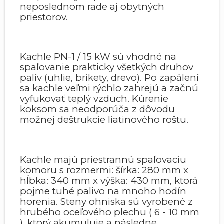
neposlednom rade aj obytných
priestorov.
Kachle PN-1 / 15 kW sú vhodné na
spaľovanie prakticky všetkých druhov
palív (uhlie, brikety, drevo). Po zapálení
sa kachle veľmi rýchlo zahrejú a začnú
vyfukovať teplý vzduch. Kúrenie
koksom sa neodporúča z dôvodu
možnej deštrukcie liatinového roštu.
Kachle majú priestrannú spaľovaciu
komoru s rozmermi: šírka: 280 mm x
hĺbka: 340 mm x výška: 430 mm, ktorá
pojme tuhé palivo na mnoho hodín
horenia. Steny ohniska sú vyrobené z
hrubého oceľového plechu ( 6 - 10 mm
), ktorý akumuluje a následne