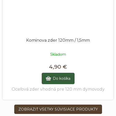
Kominova zder 120mm / 1,5mm
Skladom
4,90 €
Do košíka
Oceľová zder vhodná pre 120 mm dymovody
ZOBRAZIŤ VŠETKY SÚVISIACE PRODUKTY