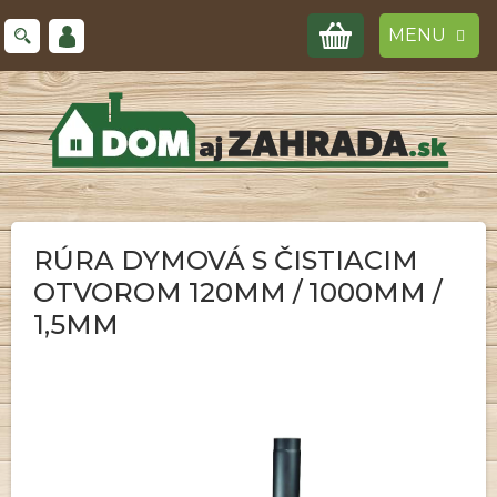
Prejsť
NÁKUPNÝ
na
obsah
KOŠÍK
RÚRA DYMOVÁ S ČISTIACIM
OTVOROM 120MM / 1000MM /
1,5MM