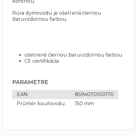
kontrolu.
Rúra dymovodu je ošetrená čiernou
žiaruvzdornou farbou.
ošetrené čiernou žiaruvzdornou farbou
CE certifikácia
PARAMETRE
EAN
:
8594070100170
Průměr kouřovodu
:
150 mm