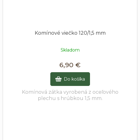
Komínové viečko 120/1,5 mm
Skladom
6,90 €
Do košíka
Komínová zátka vyrobená z oceľového
plechu s hrúbkou 1,5 mm.