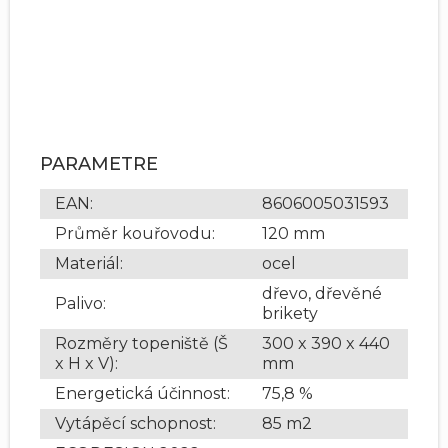
PARAMETRE
EAN
:
8606005031593
Průměr kouřovodu
:
120 mm
Materiál
:
ocel
dřevo, dřevěné
Palivo
:
brikety
Rozměry topeniště (Š
300 x 390 x 440
x H x V)
:
mm
Energetická účinnost
:
75,8 %
Vytápěcí schopnost
:
85 m2