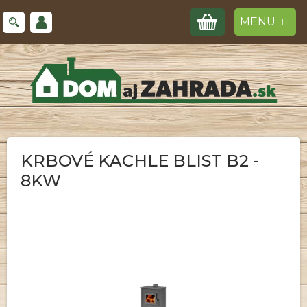
Prejsť
NÁKUPNÝ
na
obsah
KOŠÍK
KRBOVÉ KACHLE BLIST B2 -
8KW