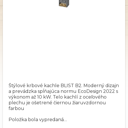
Štýlové krbové kachle BLIST B2. Moderný dizajn
a prevádzka spĺňajúca normu EcoDesign 2022 s
výkonom až 10 kW. Telo kachlí z oceľového
plechu je ošetrené čiernou žiaruvzdornou
farbou
Položka bola vypredaná…