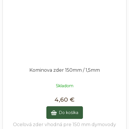
Kominova zder 150mm / 1,5mm
Skladom
4,60 €
Do košíka
Oceľová zder vhodná pre 150 mm dymovody