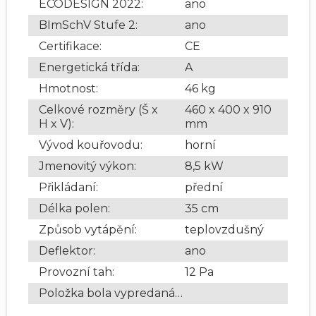
ECODESIGN 2022
:
ano
BImSchV Stufe 2
:
ano
Certifikace
:
CE
Energetická třída
:
A
Hmotnost
:
46 kg
Celkové rozměry (Š x
460 x 400 x 910
H x V)
:
mm
Vývod kouřovodu
:
horní
Jmenovitý výkon
:
8,5 kW
Přikládaní
:
přední
Délka polen
:
35 cm
Způsob vytápění
:
teplovzdušný
Deflektor
:
ano
Provozní tah
:
12 Pa
Položka bola vypredaná…