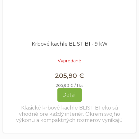
Krbové kachle BLIST B1 - 9 kW
Vypredané
205,90 €
Jednotková
205,90 € / 1 ks
cena:
Detail
Klasické krbové kachle BLIST B1 eko sú
vhodné pre každý interiér. Okrem svojho
výkonu a kompaktných rozmerov vynikajú
kachle veľmi priaznivou cenou a kvalitným
zpracovaním.