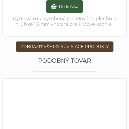
Do košíka
Dymová rúra vyrobená z oceľového plechu o
hrúbke 1,5 mm vhodná pre krbové kachle.
ZOBRAZIŤ VŠETKY SÚVISIACE PRODUKTY
PODOBNÝ TOVAR