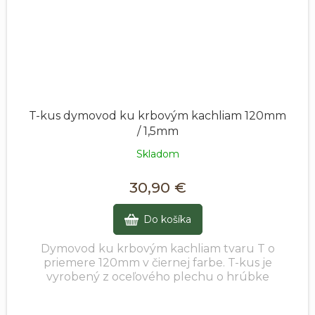
T-kus dymovod ku krbovým kachliam 120mm
/ 1,5mm
Skladom
30,90 €
Do košíka
Dymovod ku krbovým kachliam tvaru T o
priemere 120mm v čiernej farbe. T-kus je
vyrobený z oceľového plechu o hrúbke
1,5mm. Vďaka konštrukcii jednotlivých dielov
a presnej výrobe...