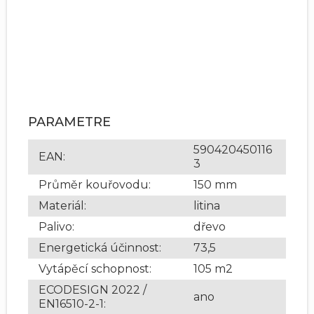
PARAMETRE
590420450116
EAN
:
3
Průměr kouřovodu
:
150 mm
Materiál
:
litina
Palivo
:
dřevo
Energetická účinnost
:
73,5
Vytápěcí schopnost
:
105 m2
ECODESIGN 2022 /
ano
EN16510-2-1
: