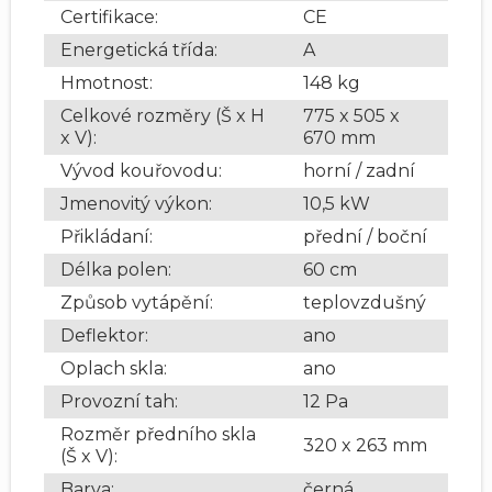
Certifikace
:
CE
Energetická třída
:
A
Hmotnost
:
148 kg
Celkové rozměry (Š x H
775 x 505 x
x V)
:
670 mm
Vývod kouřovodu
:
horní / zadní
Jmenovitý výkon
:
10,5 kW
Přikládaní
:
přední / boční
Délka polen
:
60 cm
Způsob vytápění
:
teplovzdušný
Deflektor
:
ano
Oplach skla
:
ano
Provozní tah
:
12 Pa
Rozměr předního skla
320 x 263 mm
(Š x V)
:
Barva
:
černá