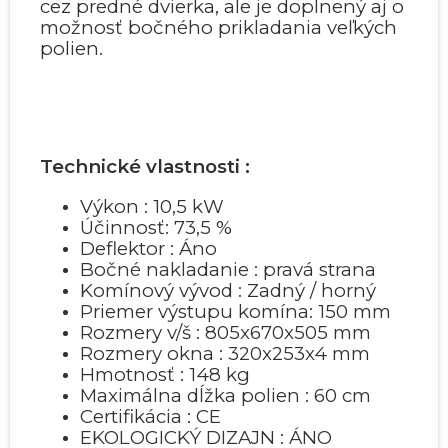
cez predné dvierka, ale je doplnený aj o
možnosť bočného prikladania veľkých
polien.
Technické vlastnosti :
Výkon : 10,5 kW
Účinnosť: 73,5 %
Deflektor : Áno
Bočné nakladanie : pravá strana
Komínový vývod : Zadný / horný
Priemer výstupu komína: 150 mm
Rozmery v/š : 805x670x505 mm
Rozmery okna : 320x253x4 mm
Hmotnosť : 148 kg
Maximálna dĺžka polien : 60 cm
Certifikácia : CE
EKOLOGICKÝ DIZAJN : ÁNO