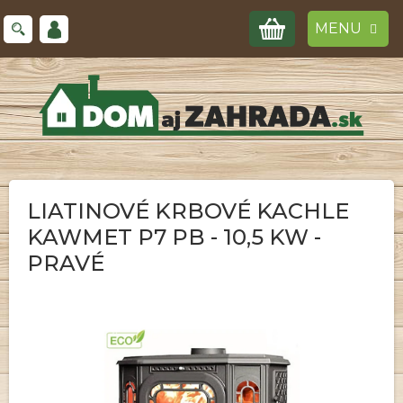
Prejsť
NÁKUPNÝ
na
obsah
KOŠÍK
LIATINOVÉ KRBOVÉ KACHLE
KAWMET P7 PB - 10,5 KW -
PRAVÉ