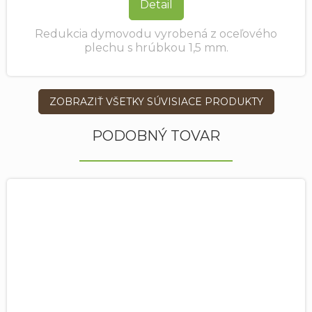
Detail
Redukcia dymovodu vyrobená z oceľového
plechu s hrúbkou 1,5 mm.
ZOBRAZIŤ VŠETKY SÚVISIACE PRODUKTY
PODOBNÝ TOVAR