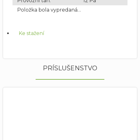
Provozní tah
:
12 Pa
Položka bola vypredaná…
Ke stažení
PRÍSLUŠENSTVO