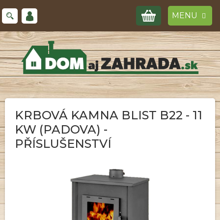
Prejsť
NÁKUPNÝ
na
obsah
KOŠÍK
KRBOVÁ KAMNA BLIST B22 - 11
KW (PADOVA) -
PŘÍSLUŠENSTVÍ