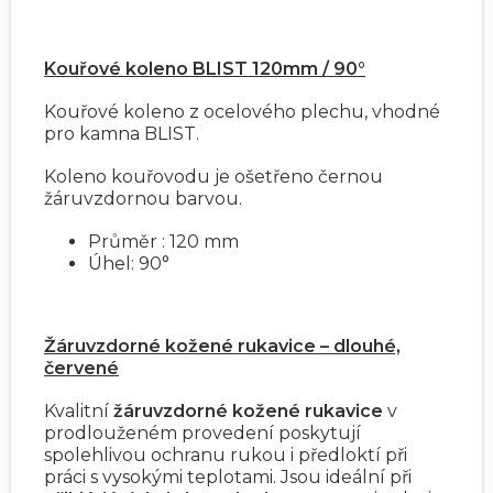
Kouřové koleno BLIST 120mm / 90°
Kouřové koleno z ocelového plechu, vhodné
pro kamna BLIST.
Koleno kouřovodu je ošetřeno černou
žáruvzdornou barvou.
Průměr : 120 mm
Úhel: 90°
Žáruvzdorné kožené rukavice – dlouhé,
červené
Kvalitní
žáruvzdorné kožené rukavice
v
prodlouženém provedení poskytují
spolehlivou ochranu rukou i předloktí při
práci s vysokými teplotami. Jsou ideální při