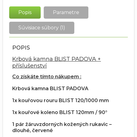
Popis
Parametre
Súvisiace súbory (1)
POPIS
Krbová kamna BLIST PADOVA +
příslušenství
Co získáte tímto nákupem :
Krbová kamna BLIST PADOVA
1x kouřovou rouru BLIST 120/1000 mm
1x k
ouřové koleno BLIST 120mm / 90°
1 pár ž
áruvzdorných kožených rukavic –
dlouhé, červené