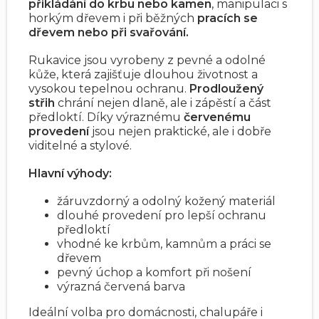
přikládání do krbu nebo kamen
, manipulaci s
horkým dřevem i při běžných
pracích se
dřevem nebo při svařování.
Rukavice jsou vyrobeny z pevné a odolné
kůže, která zajišťuje dlouhou životnost a
vysokou tepelnou ochranu.
Prodloužený
střih
chrání nejen dlaně, ale i zápěstí a část
předloktí. Díky výraznému
červenému
provedení
jsou nejen praktické, ale i dobře
viditelné a stylové.
Hlavní výhody:
žáruvzdorný a odolný kožený materiál
dlouhé provedení pro lepší ochranu
předloktí
vhodné ke krbům, kamnům a práci se
dřevem
pevný úchop a komfort při nošení
výrazná červená barva
Ideální volba pro domácnosti, chalupáře i