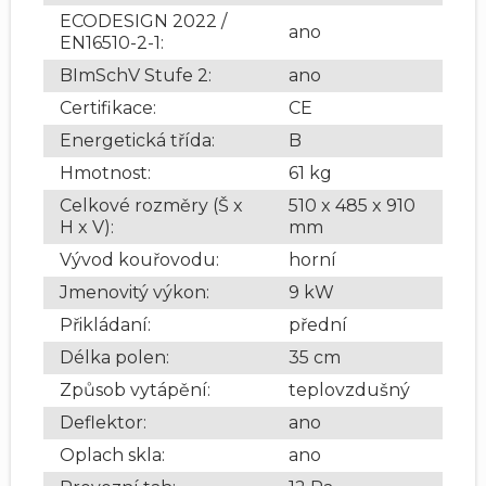
ECODESIGN 2022 /
ano
EN16510-2-1
:
BImSchV Stufe 2
:
ano
Certifikace
:
CE
Energetická třída
:
B
Hmotnost
:
61 kg
Celkové rozměry (Š x
510 x 485 x 910
H x V)
:
mm
Vývod kouřovodu
:
horní
Jmenovitý výkon
:
9 kW
Přikládaní
:
přední
Délka polen
:
35 cm
Způsob vytápění
:
teplovzdušný
Deflektor
:
ano
Oplach skla
:
ano