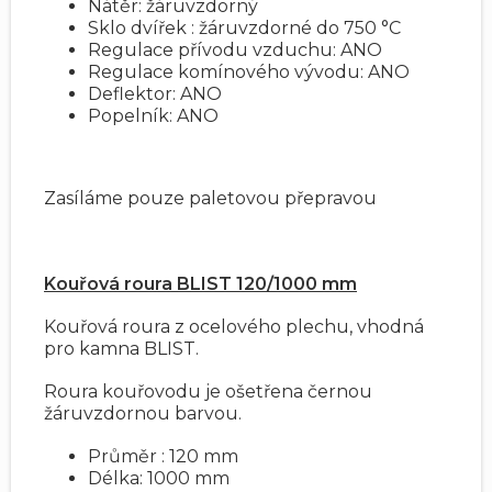
Nátěr: žáruvzdorný
Sklo dvířek : žáruvzdorné do 750 °C
Regulace přívodu vzduchu: ANO
Regulace komínového vývodu: ANO
Deflektor: ANO
Popelník: ANO
Zasíláme pouze paletovou přepravou
Kouřová roura BLIST 120/1000 mm
Kouřová roura z ocelového plechu, vhodná
pro kamna BLIST.
Roura kouřovodu je ošetřena černou
žáruvzdornou barvou.
Průměr : 120 mm
Délka: 1000 mm