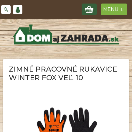
Prejsť
NÁKUPNÝ
na
obsah
KOŠÍK
ZIMNÉ PRACOVNÉ RUKAVICE
WINTER FOX VEĽ. 10