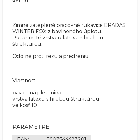
veľ. 10
Zimné zateplené pracovné rukavice BRADAS
WINTER FOX z bavlneného úpletu.
Potiahnuté vrstvou latexu s hrubou
štruktúrou.
Odolné proti rezu a predreniu.
Vlastnosti:
bavlnená pletenina
vrstva latexu s hrubou štruktúrou
veľkosť 10
PARAMETRE
EAN
:
5907544423201