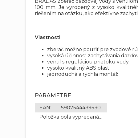
BRADAS zberač dažďovej vody s ventilom
100 mm. Je vyrobený z vysoko kvalitnéh
riešením na otázku, ako efektívne zachyt
Vlastnosti:
zberač možno použiť pre zvodové r
vysoká účinnosť zachytávania dažďo
ventil s reguláciou prietoku vody
vysoko kvalitný ABS plast
jednoduchá a rýchla montáž
PARAMETRE
EAN
:
5907544439530
Položka bola vypredaná…