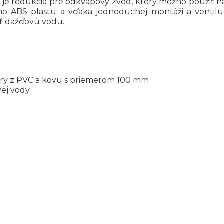
 je redukcia pre odkvapový zvod, ktorý možno použiť n
o ABS plastu a vďaka jednoduchej montáži a ventilu
iť dažďovú vodu.
úry z PVC a kovu s priemerom 100 mm
vej vody