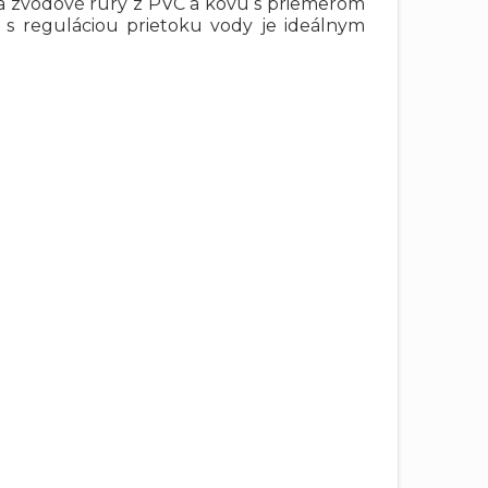
a zvodové rúry z PVC a kovu s priemerom
 s reguláciou prietoku vody je ideálnym