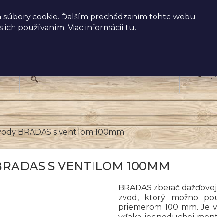
 súbory cookie. Ďalším prechádzaním tohto webu
s ich používaním. Viac informácií
tu
.
+
(P
 vody BRADAS s ventilom 100mm
BRADAS S VENTILOM 100MM
BRADAS zberač dažďovej 
zvod, ktorý možno po
priemerom 100 mm. Je vy
vďaka jednoduchej montáž