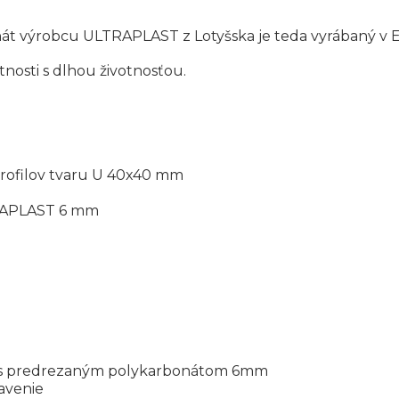
át výrobcu ULTRAPLAST z Lotyšska je teda vyrábaný v E
tnosti s dlhou životnosťou.
rofilov tvaru U 40x40 mm
TRAPLAST 6 mm
box s predrezaným polykarbonátom 6mm
avenie