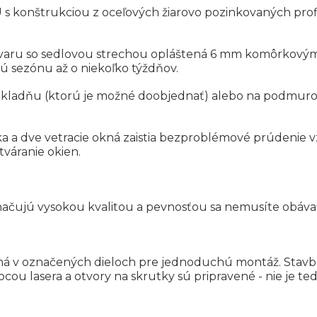
 s konštrukciou z oceľových žiarovo pozinkovaných pr
 tvaru so sedlovou strechou opláštená 6 mm komôrkovým
ú sezónu až o niekoľko týždňov.
kladňu (ktorú je možné doobjednať) alebo na podmurovk
ka a dve vetracie okná zaistia bezproblémové prúdenie v
váranie okien.
načujú vysokou kvalitou a pevnosťou sa nemusíte obáva
ená v označených dieloch pre jednoduchú montáž. Stav
cou lasera a otvory na skrutky sú pripravené - nie je te