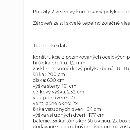
Použitý 2 vrstvový komôrkový polykarbon
Zároveň zaistí skvelé tepelnoizolačné vlas
Technické dáta:
konštrukcia z pozinkovaných oceľových p
hrúbka profilu: 1,2 mm
zasklenie: komôrkový polykarbonát UL
šírka : 200 cm
dĺžka: 600 cm
výška steny: 161 cm
celkový výška: 232 cm
vstupné dvere : 2x
ventilačné okno: 2x
šírka vstupných dverí : 94 cm
výška vstupných dverí : 177 cm
balenie: 3x kartón s konštrukciou, 2x 
dodávané s podrobným návodom na zost