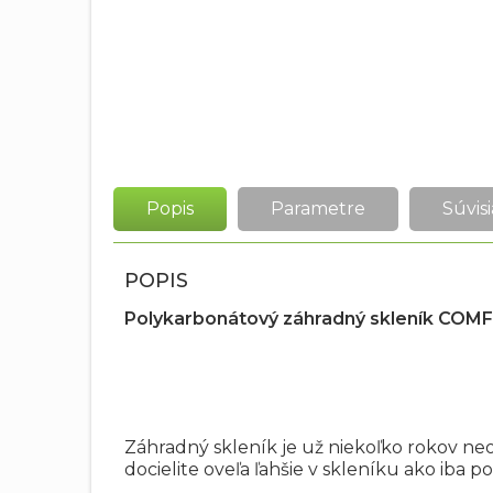
Popis
Parametre
Súvisi
POPIS
Polykarbonátový záhradný skleník COM
Záhradný skleník je už niekoľko rokov n
docielite oveľa ľahšie v skleníku ako iba