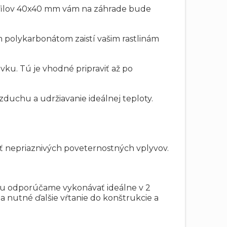
ofilov 40x40 mm vám na záhrade bude
 polykarbonátom zaistí vašim rastlinám
u. Tú je vhodné pripraviť až po
zduchu a udržiavanie ideálnej teploty.
ť nepriaznivých poveternostných vplyvov.
bu odporúčame vykonávať ideálne v 2
da nutné ďalšie vŕtanie do konštrukcie a