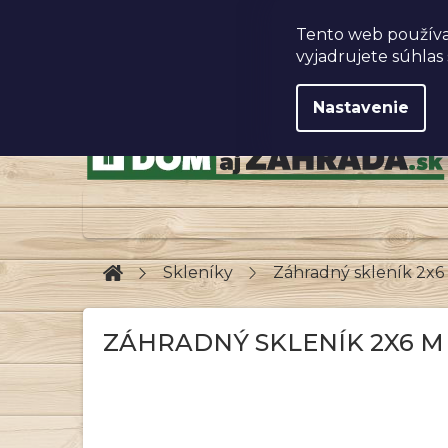
Prejsť
na
Obchodné podmienky
Tento web používa
obsah
vyjadrujete súhlas 
Nastavenie
Domov
Skleníky
Záhradný skleník 2
ZÁHRADNÝ SKLENÍK 2X6 M