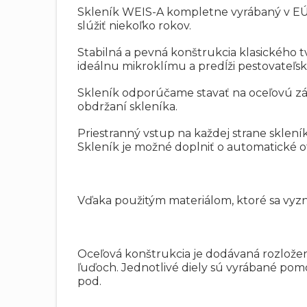
Skleník WEIS-A kompletne vyrábaný v EÚ
slúžiť niekoľko rokov.
Stabilná a pevná konštrukcia klasického
ideálnu mikroklímu a predĺži pestovateľsk
Skleník odporúčame stavať na oceľovú zá
obdržaní skleníka.
Priestranný vstup na každej strane sklení
Skleník je možné doplniť o automatické ot
Vďaka použitým materiálom, ktoré sa vyz
Oceľová konštrukcia je dodávaná rozlož
ľuďoch. Jednotlivé diely sú vyrábané pomo
pod.