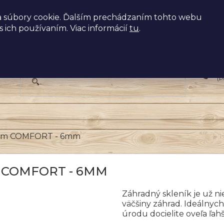
 súbory cookie. Ďalším prechádzaním tohto webu
s ich používaním. Viac informácií
tu
.
+
(P
x6 m COMFORT - 6mm
 COMFORT - 6MM
Záhradný skleník je už n
väčšiny záhrad. Ideálnyc
úrodu docielite oveľa ľah