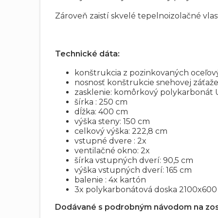
Zároveň zaistí skvelé tepelnoizolačné vlas
Technické dáta:
konštrukcia z pozinkovaných oceľov
nosnosť konštrukcie snehovej záťaže
zasklenie: komôrkový polykarboná
šírka : 250 cm
dĺžka: 400 cm
výška steny: 150 cm
celkový výška: 222,8 cm
vstupné dvere : 2x
ventilačné okno: 2x
šírka vstupných dverí: 90,5 cm
výška vstupných dverí: 165 cm
balenie : 4x kartón
3x polykarbonátová doska 2100x600
Dodávané s podrobným návodom na zos