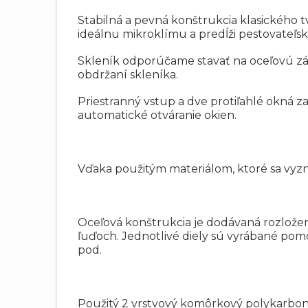
Stabilná a pevná konštrukcia klasického
ideálnu mikroklímu a predĺži pestovateľsk
Skleník odporúčame stavať na oceľovú zá
obdržaní skleníka.
Priestranný vstup a dve protiľahlé okná za
automatické otváranie okien.
Vďaka použitým materiálom, ktoré sa vyz
Oceľová konštrukcia je dodávaná rozlož
ľuďoch. Jednotlivé diely sú vyrábané pomo
pod.
Použitý 2 vrstvový komôrkový polykarbon