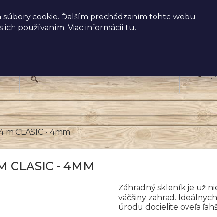
 súbory cookie. Ďalším prechádzaním tohto webu
s ich používaním. Viac informácií
tu
.
+
(P
x4 m CLASIC - 4mm
M CLASIC - 4MM
Záhradný skleník je už n
väčšiny záhrad. Ideálnyc
úrodu docielite oveľa ľah