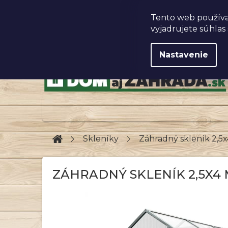
Prejsť
na
Obchodné podmienky
Tento web používa
obsah
vyjadrujete súhlas 
Nastavenie
Domov
Skleníky
Záhradný skleník 2,5
ZÁHRADNÝ SKLENÍK 2,5X4 