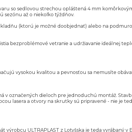
 tvaru so sedlovou strechou opláštená 4 mm komôrkovým
ú sezónu až o niekoľko týždňov.
kladňu (ktorú je možné doobjednať) alebo na podmurovk
istia bezproblémové vetranie a udržiavanie ideálnej tepl
načujú vysokou kvalitou a pevnosťou sa nemusíte obáva
ená v označených dieloch pre jednoduchú montáž. Stav
cou lasera a otvory na skrutky sú pripravené - nie je te
át výrobcu ULTRAPLAST z Lotyšska je teda vyrábaný v E