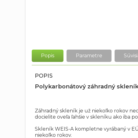
Popis
Parametre
Súvisi
POPIS
Polykarbonátový záhradný sklení
Záhradný skleník je už niekoľko rokov n
docielite oveľa ľahšie v skleníku ako iba
Skleník WEIS-A kompletne vyrábaný v EÚ
niekoľko rokov.