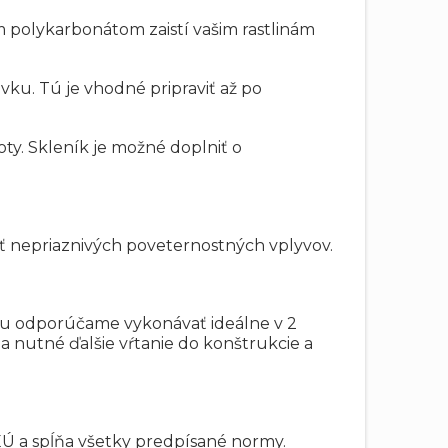
 polykarbonátom zaistí vašim rastlinám
u. Tú je vhodné pripraviť až po
oty. Skleník je možné doplniť o
ť nepriaznivých poveternostných vplyvov.
bu odporúčame vykonávať ideálne v 2
da nutné ďalšie vŕtanie do konštrukcie a
Ú a spĺňa všetky predpísané normy.