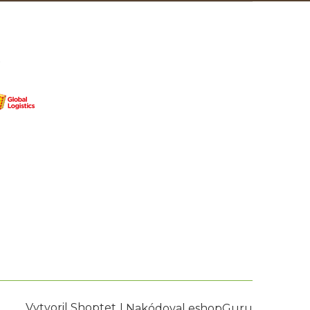
Vytvoril Shoptet
|
Nakódoval eshopGuru