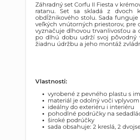
Záhradný set Corfu II Fiesta v krém
ratanu. Set sa skladá z dvoch 
obdĺžnikového stolu. Sada funguje s
veľkých vnútorných priestorov, pre 
vyznačuje dlhovou trvanlivosťou a
po dlhú dobu udrží svoj pôvodný v
žiadnu údržbu a jeho montáž zvlád
Vlastnosti:
vyrobené z pevného plastu s im
materiál je odolný voči vplyvom
ideálny do exteriéru i interiéru
pohodlné podrúčky na sedadlác
široké podrúčky
sada obsahuje: 2 kreslá, 2 dvoj