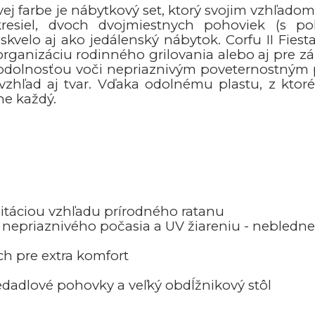
ovej farbe je nábytkový set, ktorý svojim vzhľa
kresiel, dvoch dvojmiestnych pohoviek (s p
kvelo aj ako jedálenský nábytok. Corfu II Fiesta
organizáciu rodinného grilovania alebo aj pre zá
 odolnosťou voči nepriaznivým poveternostným 
zhľad aj tvar. Vďaka odolnému plastu, z ktor
ne každý.
itáciou vzhľadu prírodného ratanu
 nepriaznivého počasia a UV žiareniu - nebledne,
h pre extra komfort
sedadlové pohovky a veľký obdĺžnikový stôl