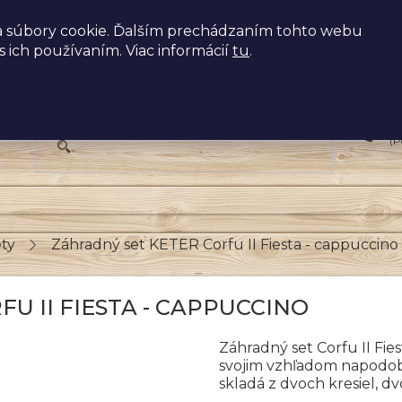
 súbory cookie. Ďalším prechádzaním tohto webu
s ich používaním. Viac informácií
tu
.
+
(P
ty
Záhradný set KETER Corfu II Fiesta - cappuccino
U II FIESTA - CAPPUCCINO
Záhradný set Corfu II Fie
svojim vzhľadom napodob
skladá z dvoch kresiel, 