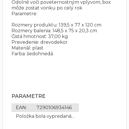
Odolné voči poveternostným vplyvom, box
môže zostať vonku po celý rok
Parametre:
Rozmery produktu: 139,5 x 77 x 120 cm
Rozmery balenia: 148,5 x 75 x 20,3 cm
Čistá hmotnosť: 37,00 kg
Prevedenie: drevodekor
Materiál: plast
Farba: šedohnedá
PARAMETRE
EAN
:
7290106934146
Položka bola vypredaná…