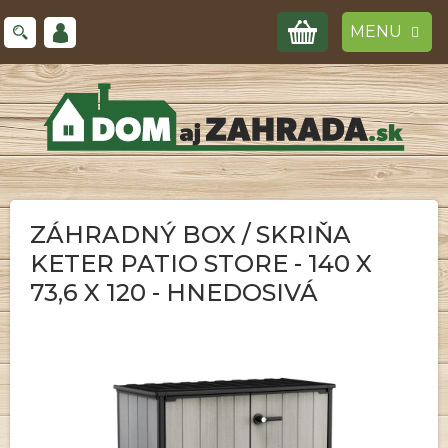
Prejsť
NÁKUPNÝ
na
obsah
KOŠÍK
ZÁHRADNÝ BOX / SKRIŇA
KETER PATIO STORE - 140 X
73,6 X 120 - HNEDOSIVÁ