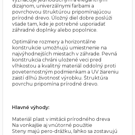
dizajnom, univerzálnymi farbami a
povrchovou štruktúrou pripomínajúcou
prírodné drevo. Úložný diel dobre poslúži
všade tam, kde je potrebné usporiadať
záhradné doplnky alebo popolnice.
Optimálne rozmery a horizontálne
konštrukcie umožňujú umiestnenie na
najvýhodnejších miestach v záhrade. Pevná
konštrukcia chráni uložené veci pred
vlhkosťou a kvalitný materiál oddolný proti
poveternostným podmienkam a UV žiareniu
zaistí dlhú životnosť výrobku. Štruktúra
povrchu pripomína prírodné drevo.
Hlavné výhody:
Materiál plast v imitácii prírodného dreva
Na vonkajšie aj vnútorné použitie
Steny majú pero-drážku, ľahko sa zostavujú