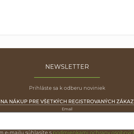
NEWSLETTER
Prihláste sa k odberu noviniek
 NA NÁKUP PRE VŠETKÝCH REGISTROVANÝCH ZÁKA
Email
m e-mailu súhlasíte s
podmienkami ochrany osobných