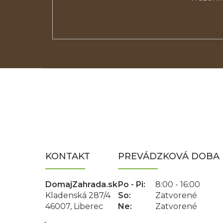
Z
á
p
ä
t
i
e
KONTAKT
PREVÁDZKOVÁ DOBA
DomajZahrada.sk
Po - Pi:
8:00 - 16:00
Kladenská 287/4
So:
Zatvorené
46007, Liberec
Ne:
Zatvorené