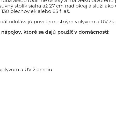
nutia alebo rodinné oslavy a má veľkú otvorenú p
uvný stolík siaha až 27 cm nad okraj a slúži ako
130 plechoviek alebo 65 fliaš.
iál odolávajú poveternostným vplyvom a UV žia
nápojov, ktoré sa dajú použiť v domácnosti:
vplyvom a UV žiareniu