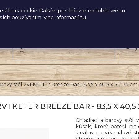
 súbory cookie. Ďalším prechádzaním tohto webu
s ich používaním. Viac informácií
tu
.
+
(P
rový stôl 2v1 KETER Breeze Bar - 83,5 x 40,5 x 50-74 cm
 KETER BREEZE BAR - 83,5 X 40,5 
Chladiaci a barový stôl 
kúsok, ktorý poteší niel
ideálny na víkendové st
otvorenú priehradku na ľ