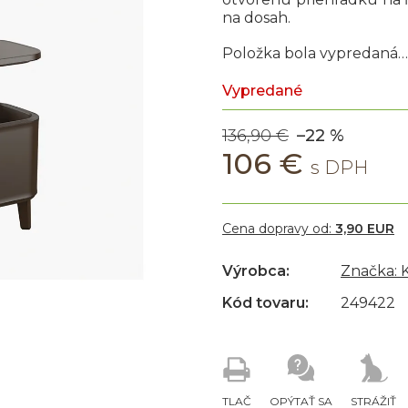
na dosah.
Položka bola vypredaná…
Vypredané
136,90 €
–22 %
106 €
Cena dopravy od:
3,90 EUR
Výrobca:
Značka:
Kód tovaru:
249422
TLAČ
OPÝTAŤ SA
STRÁŽIŤ