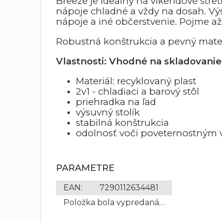
Breeze je ideálny na víkendové stret
nápoje chladné a vždy na dosah. Výs
nápoje a iné občerstvenie. Pojme až 
Robustná konštrukcia a pevný mater
Vlastnosti: Vhodné na skladovanie 
Materiál: recyklovaný plast
2v1 - chladiaci a barový stôl
priehradka na ľad
výsuvný stolík
stabilná konštrukcia
odolnosť voči poveternostným 
PARAMETRE
EAN
:
7290112634481
Položka bola vypredaná…