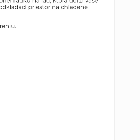
riehradku na ľad, ktorá udrží vaše
 odkladací priestor na chladené
reniu.