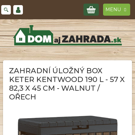
Prejsť
NÁKUPNÝ
na
obsah
KOŠÍK
ZAHRADNÍ ÚLOŽNÝ BOX
KETER KENTWOOD 190 L - 57 X
82,3 X 45 CM - WALNUT /
OŘECH