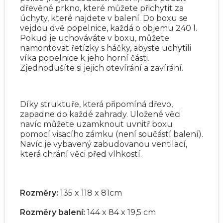
dřevěné prkno, které můžete přichytit za
úchyty, které najdete v balení. Do boxu se
vejdou dvě popelnice, každá o objemu 240 l.
Pokud je uchováváte v boxu, můžete
namontovat řetízky s háčky, abyste uchytili
víka popelnice k jeho horní části.
Zjednodušíte si jejich otevírání a zavírání.
Díky struktuře, která připomíná dřevo,
zapadne do každé zahrady. Uložené věci
navíc můžete uzamknout uvnitř boxu
pomocí visacího zámku (není součástí balení).
Navíc je vybavený zabudovanou ventilací,
která chrání věci před vlhkostí.
Rozměry:
135 x 118 x 81cm
Rozměry balení:
144 x 84 x 19,5 cm