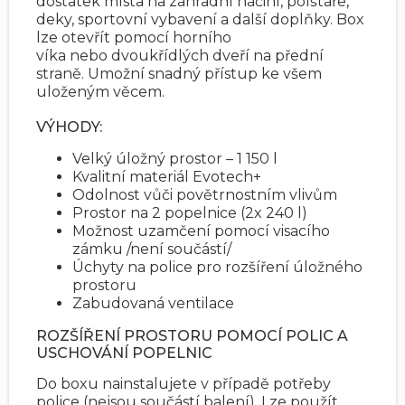
dostatek místa na zahradní náčiní, polštáře,
deky, sportovní vybavení a další doplňky. Box
lze otevřít pomocí horního
víka nebo dvoukřídlých dveří na přední
straně. Umožní snadný přístup ke všem
uloženým věcem.
VÝHODY:
Velký úložný prostor – 1 150 l
Kvalitní materiál Evotech+
Odolnost vůči povětrnostním vlivům
Prostor na 2 popelnice (2x 240 l)
Možnost uzamčení pomocí visacího
zámku /není součástí/
Úchyty na police pro rozšíření úložného
prostoru
Zabudovaná ventilace
ROZŠÍŘENÍ PROSTORU POMOCÍ POLIC A
USCHOVÁNÍ POPELNIC
Do boxu nainstalujete v případě potřeby
police (nejsou součástí balení). Lze použít