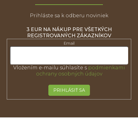
Prihláste sa k odberu noviniek
3 EUR NA NÁKUP PRE VŠETKÝCH
REGISTROVANÝCH ZÁKAZNÍKOV
Email
Vložením e-mailu súhlasíte s
podmienkami
ochrany osobných údajov
PRIHLÁSIŤ SA
Z
á
p