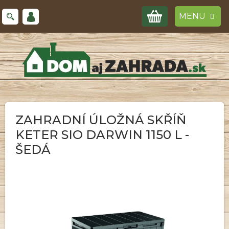
Prejsť
NÁKUPNÝ
na
obsah
KOŠÍK
ZAHRADNÍ ÚLOŽNÁ SKŘÍŇ
KETER SIO DARWIN 1150 L -
ŠEDÁ