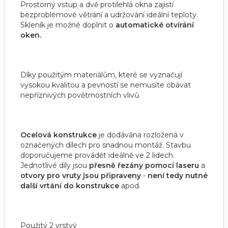
Prostorný vstup a dvě protilehlá okna zajistí
bezproblémové větrání a udržování ideální teploty.
Skleník je možné doplnit o
automatické otvírání
oken.
Díky použitým materiálům, které se vyznačují
vysokou kvalitou a pevností se nemusíte obávat
nepříznivých povětrnostních vlivů.
Ocelová konstrukce
je dodávána rozložená v
označených dílech pro snadnou montáž. Stavbu
doporučujeme provádět ideálně ve 2 lidech.
Jednotlivé díly jsou
přesně řezány pomocí laseru
a
otvory pro vruty jsou připraveny
-
není tedy nutné
další vrtání do konstrukce
apod.
Použitý 2 vrstvý