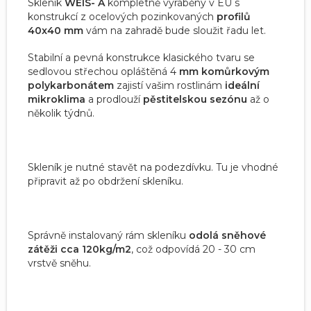
Skleník
WEIS- A
kompletně vyráběný v EU s
konstrukcí z ocelových pozinkovaných
profilů
40x40 mm
vám na zahradě bude sloužit řadu let.
Stabilní a pevná konstrukce klasického tvaru se
sedlovou střechou opláštěná 4
mm komůrkovým
polykarbonátem
zajistí vašim rostlinám
ideální
mikroklima
a prodlouží
pěstitelskou sezónu
až o
několik týdnů.
Skleník je nutné stavět na podezdívku. Tu je vhodné
připravit až po obdržení skleníku.
Správně instalovaný rám skleníku
odolá sněhové
zátěži cca 120kg/m2
, což odpovídá 20 - 30 cm
vrstvě sněhu.