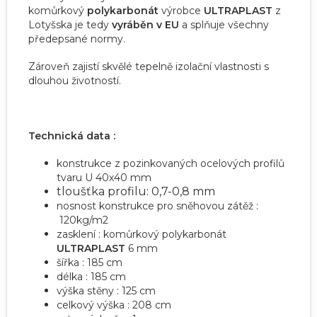
komůrkový
polykarbonát
výrobce
ULTRAPLAST
z
Lotyšska je tedy
vyráběn v EU
a splňuje všechny
předepsané normy.
Zároveň zajistí skvělé tepelně izolační vlastnosti s
dlouhou životností.
Technická data :
konstrukce z pozinkovaných ocelových profilů
tvaru U 40x40 mm
tloušťka profilu: 0,7-0,8 mm
nosnost konstrukce pro sněhovou zátěž :
120kg/m2
zasklení : komůrkový polykarbonát
ULTRAPLAST
6 mm
šířka : 185 cm
délka : 185 cm
výška stěny : 125 cm
celkový výška : 208 cm