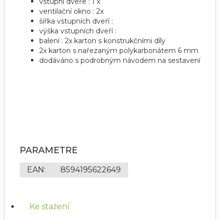
vstupní dveře : 1 x
ventilační okno : 2x
šířka vstupních dveří :
výška vstupních dveří :
balení : 2x karton s konstrukčními díly
2x karton s nařezaným polykarbonátem 6 mm
dodáváno s podrobným návodem na sestavení
PARAMETRE
EAN
:
8594195622649
Ke stažení