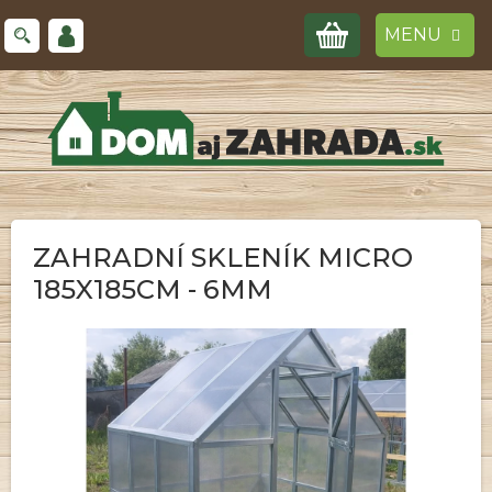
Prejsť
NÁKUPNÝ
na
obsah
KOŠÍK
ZAHRADNÍ SKLENÍK MICRO
185X185CM - 6MM