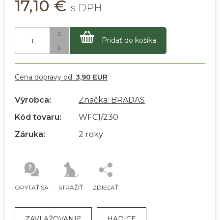
17,10 €
Pridať do košíka
Cena dopravy od:
3,90 EUR
Výrobca:
Značka: BRADAS
Kód tovaru:
WFC1/230
Záruka:
2 roky
OPÝTAŤ SA
STRÁŽIŤ
ZDIEĽAŤ
ZAVLAŽOVANIE
HADICE