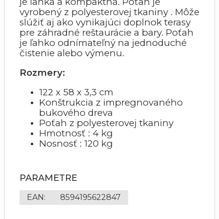
je ľahká a kompaktná. Poťah je
vyrobený z polyesterovej tkaniny . Môže
slúžiť aj ako vynikajúci doplnok terasy
pre záhradné reštaurácie a bary. Poťah
je ľahko odnímateľný na jednoduché
čistenie alebo výmenu.
Rozmery:
122 x 58 x 3,3 cm
Konštrukcia z impregnovaného
bukového dreva
Poťah z polyesterovej tkaniny
Hmotnosť : 4 kg
Nosnosť : 120 kg
PARAMETRE
EAN
:
8594195622847