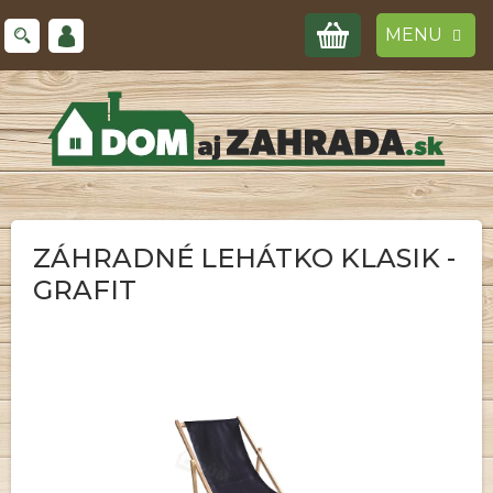
Prejsť
NÁKUPNÝ
na
obsah
KOŠÍK
ZÁHRADNÉ LEHÁTKO KLASIK -
GRAFIT