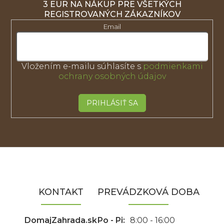
3 EUR NA NÁKUP PRE VŠETKÝCH
REGISTROVANÝCH ZÁKAZNÍKOV
Email
Vložením e-mailu súhlasíte s
podmienkami
ochrany osobných údajov
PRIHLÁSIŤ SA
Z
á
p
ä
KONTAKT
PREVÁDZKOVÁ DOBA
t
i
e
DomajZahrada.sk
Po - Pi:
8:00 - 16:00