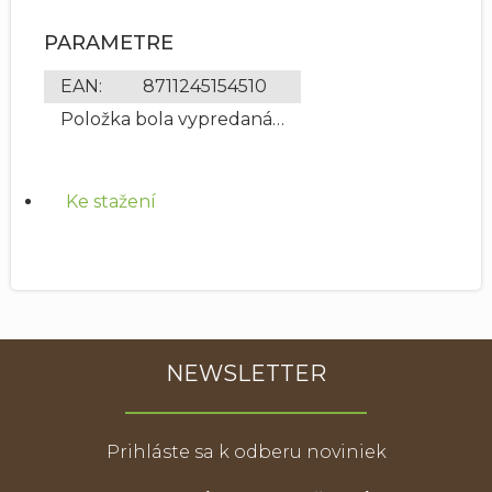
PARAMETRE
EAN
:
8711245154510
Položka bola vypredaná…
Ke stažení
NEWSLETTER
Prihláste sa k odberu noviniek