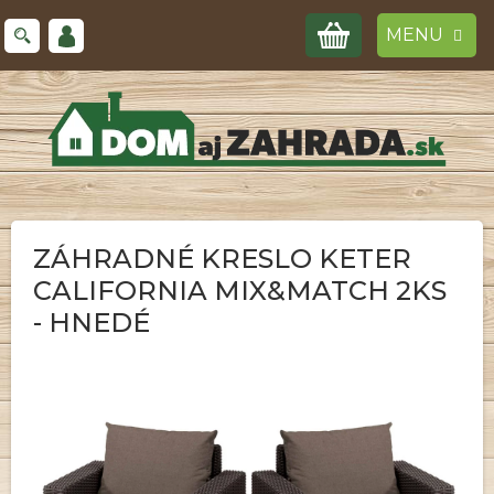
Prejsť
NÁKUPNÝ
na
obsah
KOŠÍK
ZÁHRADNÉ KRESLO KETER
CALIFORNIA MIX&MATCH 2KS
- HNEDÉ