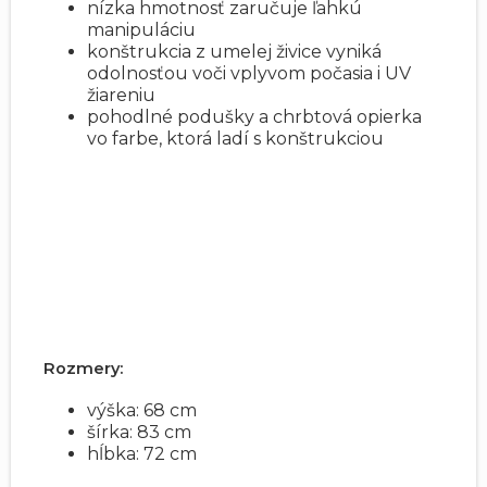
nízka hmotnosť zaručuje ľahkú
manipuláciu
konštrukcia z umelej živice vyniká
odolnosťou voči vplyvom počasia i UV
žiareniu
pohodlné podušky a chrbtová opierka
vo farbe, ktorá ladí s konštrukciou
Rozmery:
výška: 68 cm
šírka: 83 cm
hĺbka: 72 cm