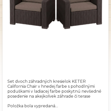
Set dvoch záhradných kresielok KETER
California Chair v hnedej farbe s pohodlnými
poduškami v ladiacej farbe poskytnú nevšedné
posedenie na akejkoľvek záhrade či terase
Položka bola vypredaná…