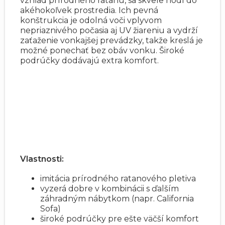
vzhľad prírodného ratanu, sa skvele hodí do
akéhokoľvek prostredia. Ich pevná
konštrukcia je odolná voči vplyvom
nepriaznivého počasia aj UV žiareniu a vydrží
zaťaženie vonkajšej prevádzky, takže kreslá je
možné ponechať bez obáv vonku. Široké
podrúčky dodávajú extra komfort.
Vlastnosti:
imitácia prírodného ratanového pletiva
vyzerá dobre v kombinácii s ďalším
záhradným nábytkom (napr. California
Sofa)
široké podrúčky pre ešte väčší komfort