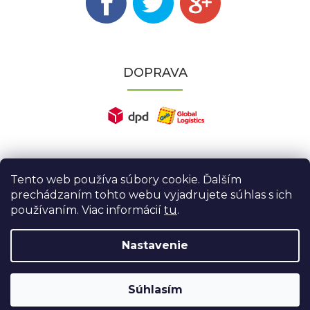
DOPRAVA
Tento web používa súbory cookie. Ďalším
prechádzaním tohto webu vyjadrujete súhlas s ich
používaním. Viac informácií
tu
.
Nastavenie
Vytvoril Shoptet
|
Nakódoval eshopGuru
Súhlasím
Copyright 2026
Domajzahrada.sk
. Všetky práva vyhradené.