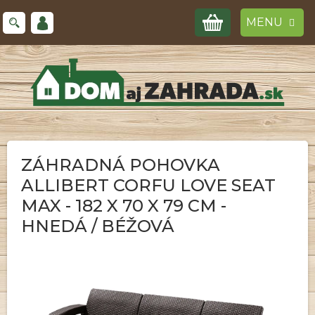
Prejsť
NÁKUPNÝ
na
obsah
KOŠÍK
ZÁHRADNÁ POHOVKA
ALLIBERT CORFU LOVE SEAT
MAX - 182 X 70 X 79 CM -
HNEDÁ / BÉŽOVÁ