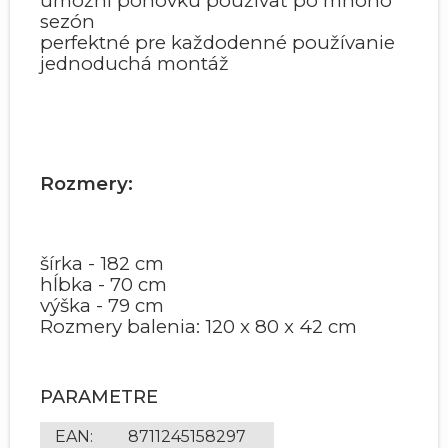
umožní pohovku používať po mnoho
sezón
perfektné pre každodenné používanie
jednoduchá montáž
Rozmery:
šírka - 182 cm
hĺbka - 70 cm
výška - 79 cm
Rozmery balenia: 120 x 80 x 42 cm
PARAMETRE
EAN
:
8711245158297