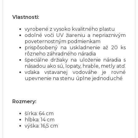
Vlastnosti:
vyrobené z vysoko kvalitného plastu
odolné voči UV žiareniu a nepriaznivým
poveternostným podmienkam
prispôsobený na uskladnenie až 20 ks
rôzneho záhradného náradia
špeciálne držiaky na uloženie náradia s
násadou ako sú, lopaty, hrable, metly atď.
vďaka vstavanej vodováhe je rovné
upevnenie na stenu úplne jednoduché
Rozmery:
šírka: 64 cm
hĺbka: 14 cm
výška: 16,5 cm