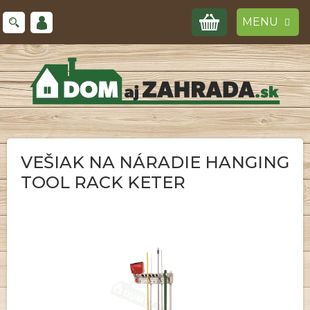
Prejsť
NÁKUPNÝ
na
obsah
KOŠÍK
VEŠIAK NA NÁRADIE HANGING
TOOL RACK KETER