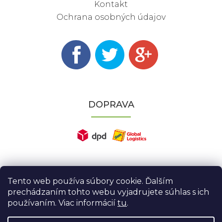
Kontakt
Ochrana osobných údajov
DOPRAVA
Tento web používa súbory cookie. Ďalším
prechádzaním tohto webu vyjadrujete súhlas s ich
používaním. Viac informácií
tu
.