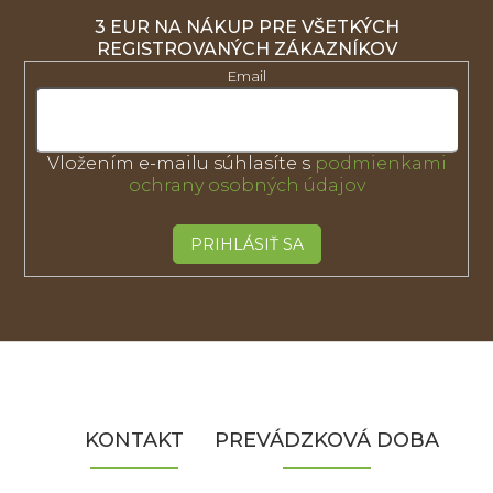
3 EUR NA NÁKUP PRE VŠETKÝCH
REGISTROVANÝCH ZÁKAZNÍKOV
Email
Vložením e-mailu súhlasíte s
podmienkami
ochrany osobných údajov
PRIHLÁSIŤ SA
Z
á
p
ä
KONTAKT
PREVÁDZKOVÁ DOBA
t
i