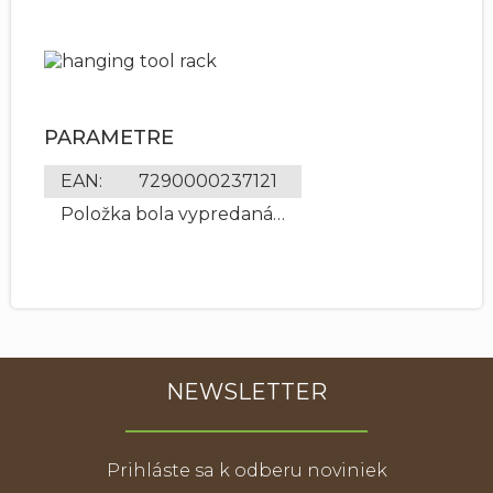
PARAMETRE
EAN
:
7290000237121
Položka bola vypredaná…
NEWSLETTER
Prihláste sa k odberu noviniek