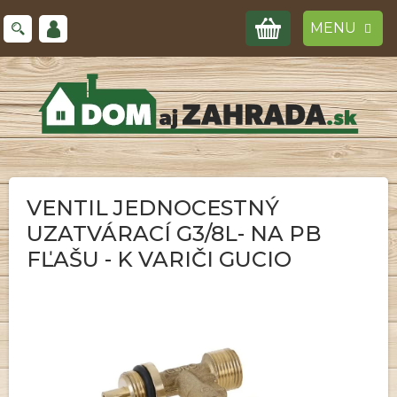
Prejsť
NÁKUPNÝ
na
obsah
KOŠÍK
VENTIL JEDNOCESTNÝ
UZATVÁRACÍ G3/8L- NA PB
FĽAŠU - K VARIČI GUCIO