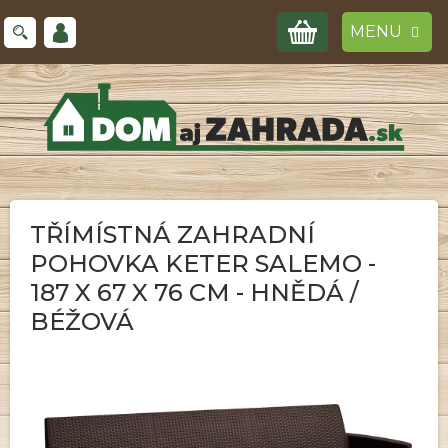
Prejsť
NÁKUPNÝ
na
obsah
KOŠÍK
TŘÍMÍSTNÁ ZAHRADNÍ
POHOVKA KETER SALEMO -
187 X 67 X 76 CM - HNĚDÁ /
BÉŽOVÁ