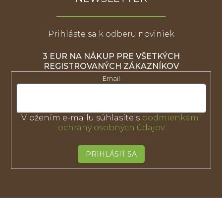
Prihláste sa k odberu noviniek
3 EUR NA NÁKUP PRE VŠETKÝCH
REGISTROVANÝCH ZÁKAZNÍKOV
Email
Vložením e-mailu súhlasíte s
podmienkami
ochrany osobných údajov
PRIHLÁSIŤ SA
Z
á