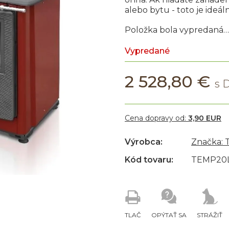
alebo bytu - toto je ideál
Položka bola vypredaná…
Vypredané
2 528,80 €
Cena dopravy od:
3,90 EUR
Výrobca:
Značka:
Kód tovaru:
TEMP20
TLAČ
OPÝTAŤ SA
STRÁŽIŤ