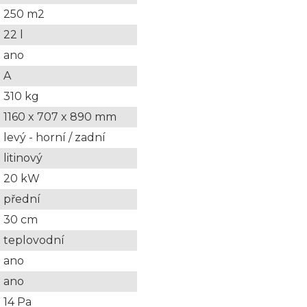
250 m2
22 l
ano
A
310 kg
1160 x 707 x 890 mm
levý - horní / zadní
litinový
20 kW
přední
30 cm
teplovodní
ano
ano
14 Pa