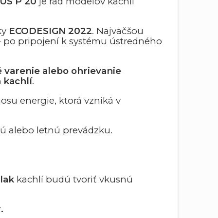
US P 20
je rad modelov kachlí
ky
ECODESIGN 2022
. Najväčšou
- po pripojení k systému ústredného
é varenie
alebo ohrievanie
 kachlí
.
su energie, ktorá vzniká v
nú alebo letnú prevádzku.
 lak
kachlí budú tvoriť vkusnú
.