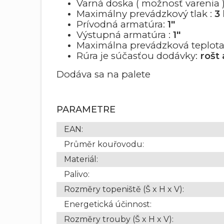
Varná doska ( možnosť varenia )
Maximálny prevádzkový tlak :
3
Prívodná armatúra:
1"
Výstupná armatúra :
1"
Maximálna prevádzková teplota
Rúra je súčasťou dodávky:
rošt
Dodáva sa na palete
PARAMETRE
EAN
:
Průměr kouřovodu
:
Materiál
:
Palivo
:
Rozměry topeniště (Š x H x V)
:
Energetická účinnost
:
Rozměry trouby (Š x H x V)
: