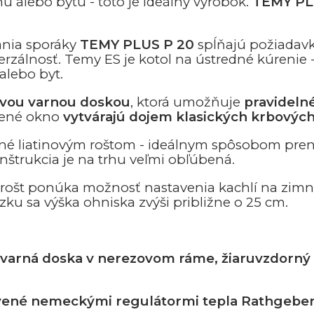
u alebo bytu - toto je ideálny výrobok.
TEMY PL
ania sporáky
TEMY PLUS P 20
spĺňajú požiadav
rzálnosť. Temy ES je kotol na ústredné kúrenie 
alebo byt.
ovou varnou doskou
, ktorá umožňuje
pravideln
nené okno
vytvárajú dojem klasických krbových
é liatinovým roštom - ideálnym spôsobom preno
nštrukcia je na trhu veľmi obľúbená.
ný rošt ponúka možnosť nastavenia kachlí na zim
u sa výška ohniska zvýši približne o 25 cm.
vá varná doska v nerezovom ráme, žiaruvzdorný
vené nemeckými regulátormi tepla
Rathgeber