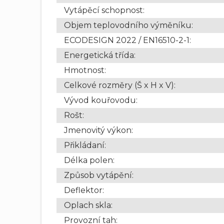
Vytápěcí schopnost
:
Objem teplovodního výměníku
:
ECODESIGN 2022 / EN16510-2-1
:
Energetická třída
:
Hmotnost
:
Celkové rozměry (Š x H x V)
:
Vývod kouřovodu
:
Rošt
:
Jmenovitý výkon
:
Přikládaní
:
Délka polen
:
Způsob vytápění
:
Deflektor
:
Oplach skla
:
Provozní tah
: