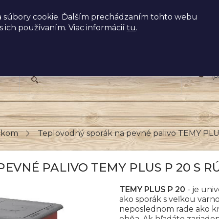
 súbory cookie. Ďalším prechádzaním tohto webu
s ich používaním. Viac informácií
tu
.
+
(P
níkom
Teplovodný sporák na pevné palivo TEMY PLUS 
VNÉ PALIVO TEMY PLUS P 20 S RÚ
TEMY PLUS P 20
- je univ
ako sporák s veľkou varn
neposlednom rade ako krb
ohňa. Ak hľadáte zariade