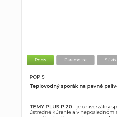
Popis
Parametre
Súvisi
POPIS
Teplovodný sporák na pevné paliv
TEMY PLUS P 20
- je univerzálny s
ústredné kúrenie a v neposlednom r