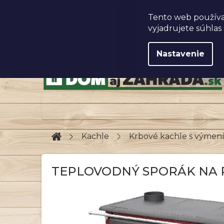
Prejsť
na
Obchodné podmienky
Tento web používa
obsah
vyjadrujete súhlas 
Nastavenie
Domov
Kachle
Krbové kachle s výme
TEPLOVODNÝ SPORÁK NA PE