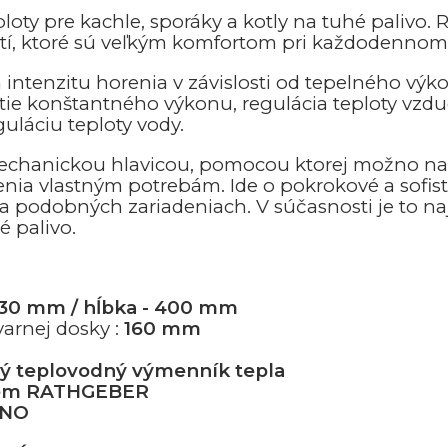
ploty pre kachle, sporáky a kotly na tuhé palivo. 
í, ktoré sú veľkým komfortom pri každodennom
a intenzitu horenia v závislosti od tepelného vý
tie konštantného výkonu, regulácia teploty vzdu
uláciu teploty vody.
echanickou hlavicou, pomocou ktorej možno na
nia vlastným potrebám. Ide o pokrokové a sofist
a podobných zariadeniach. V súčasnosti je to na
 palivo.
30 mm / hĺbka - 400 mm
arnej dosky :
160 mm
ý teplovodný výmenník tepla
tém RATHGEBER
NO