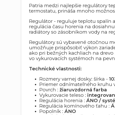
Patria medzi najlepšie regulátory te
termostatu, prináša mnoho možnost
Regulátor - reguluje teplotu spalín 
regulácia času horenia na dosiahnu
radiátory so zásobníkom vody na reg
Regulátory sú vybavené otočnou m
umožňuje prispôsobiť výkon zariade
ako pri bežných kachliach na drevo 
vo vykurovacích systémoch na pevné
Technické vlastnosti:
Rozmery varnej dosky: šírka -
10
Priemer odnímateľného kruhu v
Povrch :
žiaruvzdorná farba
Vykurovacie teleso :
integrovan
Regulácia horenia :
ÁNO / sys
Regulácia komínového ťahu :
Á
Popolník :
ÁNO