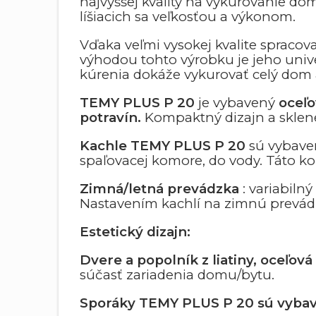
najvyššej kvality na vykurovanie dom
líšiacich sa veľkosťou a výkonom.
Vďaka veľmi vysokej kvalite spracov
výhodou tohto výrobku je jeho unive
kúrenia dokáže vykurovať celý dom 
TEMY PLUS P 20
je vybavený
oceľ
potravín.
Kompaktný dizajn a skle
Kachle TEMY PLUS P 20
sú vybaven
spaľovacej komore, do vody. Táto ko
Zimná/letná prevádzka
: variabil
Nastavením kachlí na zimnú prevádzk
Estetický dizajn:
Dvere a popolník z liatiny, oceľo
súčasť zariadenia domu/bytu.
Sporáky TEMY PLUS P 20 sú vyba