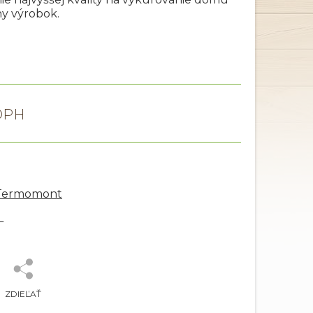
ny výrobok.
 Termomont
L
ZDIEĽAŤ