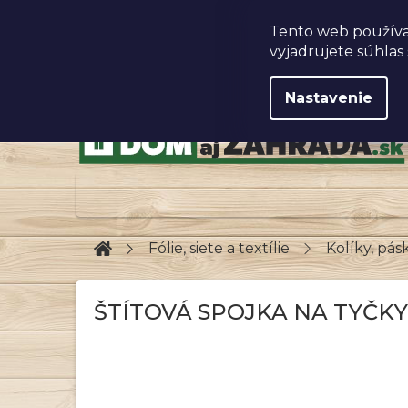
Prejsť
na
Obchodné podmienky
Tento web používa
obsah
vyjadrujete súhlas 
Nastavenie
Domov
Fólie, siete a textílie
Kolíky, pásk
ŠTÍTOVÁ SPOJKA NA TYČKY