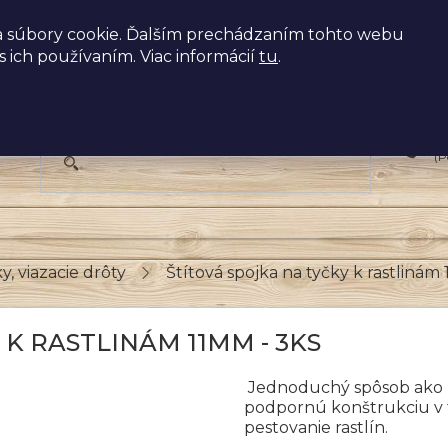
 súbory cookie. Ďalším prechádzaním tohto webu
s ich používaním. Viac informácií
tu
.
+
(P
y, viazacie drôty
Štítová spojka na tyčky k rastlinám
 K RASTLINÁM 11MM - 3KS
Jednoduchý spôsob ako p
podpornú konštrukciu v 
pestovanie rastlín.