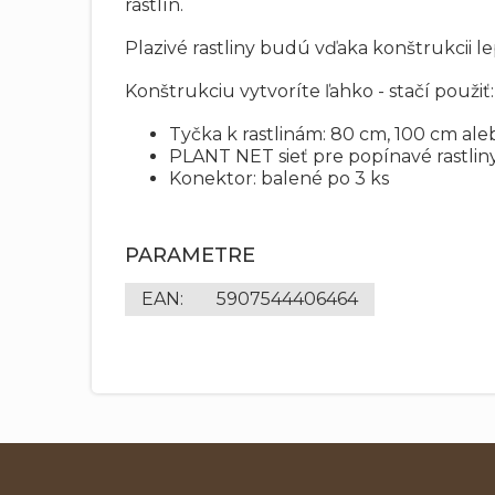
rastlín.
Plazivé rastliny budú vďaka konštrukcii le
Konštrukciu vytvoríte ľahko - stačí použiť:
Tyčka k rastlinám: 80 cm, 100 cm al
PLANT NET sieť pre popínavé rastli
Konektor: balené po 3 ks
PARAMETRE
EAN
:
5907544406464