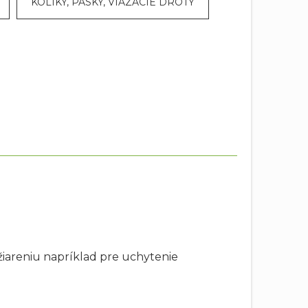
KOLÍKY, PÁSKY, VIAZACIE DRÔTY
žiareniu napríklad pre uchytenie