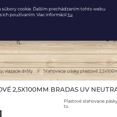
 súbory cookie. Ďalším prechádzaním tohto webu
s ich používaním. Viac informácií
tu
.
+
(P
y, viazacie drôty
Sťahovacie pásky plastové 2,5x1
VÉ 2,5X100MM BRADAS UV NEUTRAL
Plastové sťahovacie pásky
to.