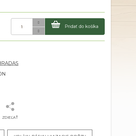
Pridať do košíka
 BRADAS
00N
ZDIEĽAŤ