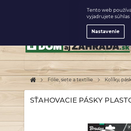
Prejsť
na
Obchodné podmienky
Tento web používa
obsah
vyjadrujete súhlas 
Nastavenie
Domov
Fólie, siete a textílie
Kolíky, pásk
SŤAHOVACIE PÁSKY PLASTO