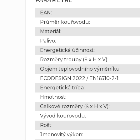
PARAMETRE
EAN
:
Průměr kouřovodu
:
Materiál
:
Palivo
:
Energetická účinnost
:
Rozměry trouby (Š x H x V)
:
Objem teplovodního výměníku
:
ECODESIGN 2022 / EN16510-2-1
:
Energetická třída
:
Hmotnost
:
Celkové rozměry (Š x H x V)
:
Vývod kouřovodu
:
Rošt
:
Jmenovitý výkon
: