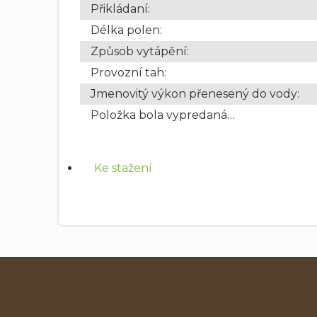
Přikládaní
:
Délka polen
:
Způsob vytápění
:
Provozní tah
:
Jmenovitý výkon přenesený do vody
:
Položka bola vypredaná…
Ke stažení