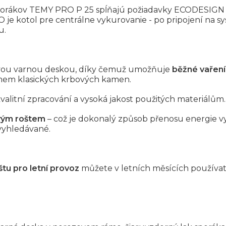
a sporákov TEMY PRO P 25 spĺňajú požiadavky ECODESIGN
 je kotol pre centrálne vykurovanie - po pripojení na 
u.
vou varnou deskou, díky čemuž umožňuje
běžné vaření
mem klasických krbových kamen.
valitní zpracování a vysoká jakost použitých materiálům.
ovým roštem
– což je dokonalý způsob přenosu energie 
 vyhledávané.
štu pro letní provoz
můžete v letních měsících používa