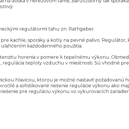
á varná doska v nerezovom ráme, žiaruvzdorný lak sporák
ezový.
eckými regulátormi ťahu zn. Rathgeber.
 pre kachle, sporáky a kotly na pevné palivo. Regulátor
m uľahčením každodenného použitia.
intenzitu horenia v pomere k tepelnému výkonu. Obmedz
 regulácia teploty vzduchu v miestnosti. Sú vhodné pre
ckou hlavicou, ktorou je možné nastaviť požadovanú h
kročilé a sofistikované riešenie regulácie výkonu ako 
ie riešenie pre reguláciu výkonu vo vykurovacích zariade