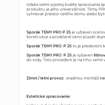
Vďaka veľmi vysokej kvalite spracovani
produktu je jeho univerzálnosť. Témy PRO
vyhrievať priestor celého domu alebo byt
Sporák TEMY PRO P 25
je vybaven ocelo
konstrukce a prosklené okno působí doj
Sporák TEMY PRO P 25
to je především k
Sporák TEMY PRO P 25
je vybaven
litin
do vody. Toto provedení je na trhu velmi
Zimní / letní provoz:
snadnou montáží
ro
Estetické spracovanie: