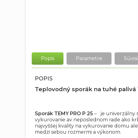
Popis
Parametre
Súvisi
POPIS
Teplovodný sporák na tuhé palivá 
Sporák TEMY PRO P 25
– je univerzálny s
vykurovanie av neposlednom rade ako krb
najvyššej kvality na vykurovanie domu ale
medzi sebou rozmermi a výkonom.