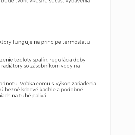
a bude tvoriť vkusnú súčasť vybavenia
, ktorý funguje na princípe termostatu
enie teploty spalín, regulácia doby
 radiátory so zásobníkom vody na
odnotu. Vďaka čomu si výkon zariadenia
majú bežné krbové kachle a podobné
niach na tuhé palivá