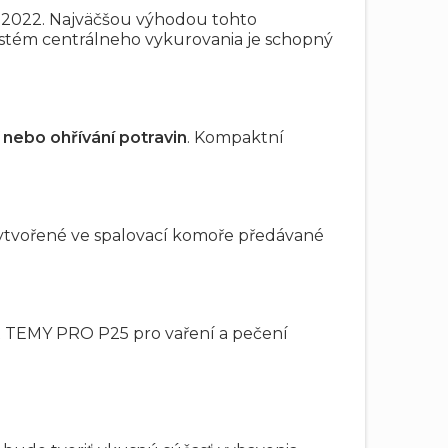
 2022. Najväčšou výhodou tohto
systém centrálneho vykurovania je schopný
 nebo ohřívání potravin
. Kompaktní
vytvořené ve spalovací komoře předávané
t TEMY PRO P25 pro vaření a pečení