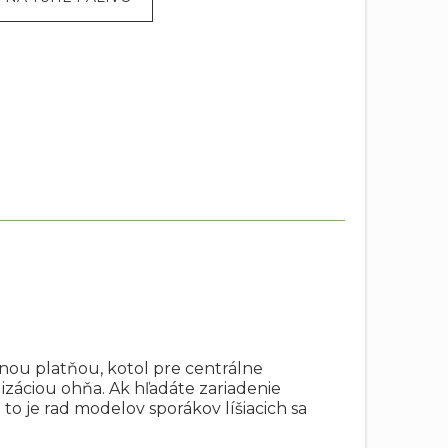
arnou platňou, kotol pre centrálne
záciou ohňa. Ak hľadáte zariadenie
o je rad modelov sporákov líšiacich sa