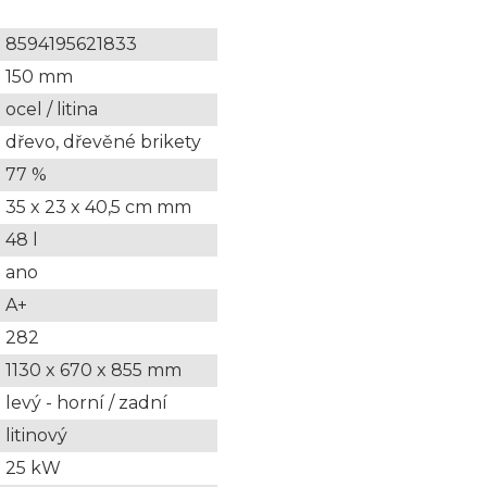
8594195621833
150 mm
ocel / litina
dřevo, dřevěné brikety
77 %
35 x 23 x 40,5 cm mm
48 l
ano
A+
282
1130 x 670 x 855 mm
levý - horní / zadní
litinový
25 kW