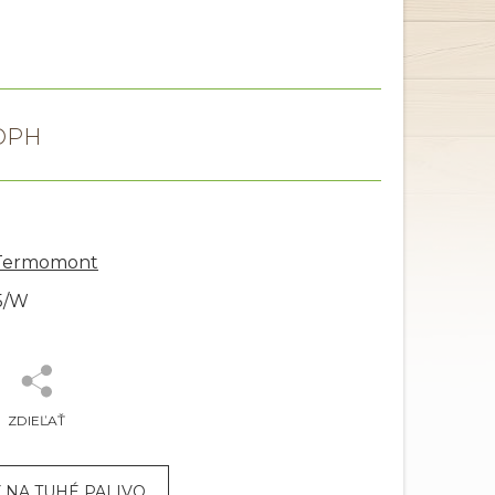
 Termomont
5/W
ZDIEĽAŤ
 NA TUHÉ PALIVO