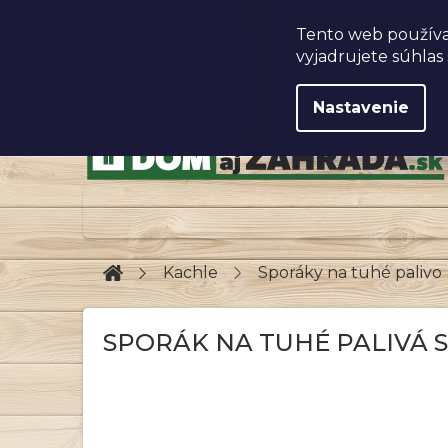
Prejsť
na
Obchodné podmienky
Tento web používa
obsah
vyjadrujete súhlas 
Nastavenie
Domov
Kachle
Sporáky na tuhé palivo
SPORÁK NA TUHÉ PALIVÁ S