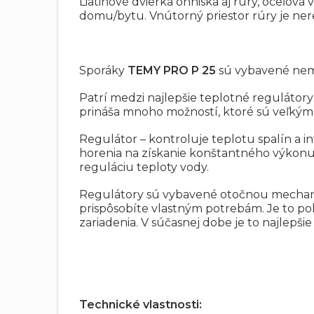
Liatinové dvierka ohniska aj rúry, oceľov
domu/bytu. Vnútorný priestor rúry je ner
Sporáky
TEMY PRO P 25
sú vybavené nem
Patrí medzi najlepšie teplotné regulátory
prináša mnoho možností, ktoré sú veľký
Regulátor – kontroluje teplotu spalín a 
horenia na získanie konštantného výkonu,
reguláciu teploty vody.
Regulátory sú vybavené otočnou mechani
prispôsobíte vlastným potrebám. Je to po
zariadenia. V súčasnej dobe je to najlepš
Technické vlastnosti: