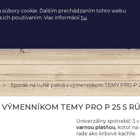
 súbory cookie. Ďalším prechádzaním tohto webu
s ich používaním. Viac informácií
tu
.
+
(P
Sporák na tuhé palivá s výmenníkom TEMY PRO P 25 
 VÝMENNÍKOM TEMY PRO P 25 S RÚR
Univerzálny spotrebič 3 v
varnou platňou
, kotol n
rade ako krbové kachle.