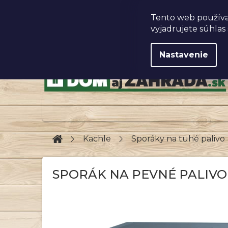
Prejsť
na
Obchodné podmienky
Tento web používa
obsah
vyjadrujete súhlas 
Nastavenie
Domov
Kachle
Sporáky na tuhé palivo
SPORÁK NA PEVNÉ PALIVO 