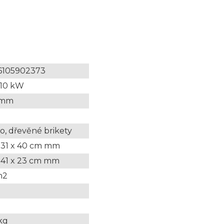
6105902373
 10 kW
 mm
o, dřevěné brikety
 31 x 40 cm mm
 41 x 23 cm mm
m2
kg