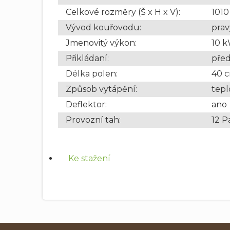
Celkové rozměry (Š x H x V)
:
101
Vývod kouřovodu
:
prav
Jmenovitý výkon
:
10 
Přikládaní
:
před
Délka polen
:
40 
Způsob vytápění
:
tep
Deflektor
:
ano
Provozní tah
:
12 P
Ke stažení