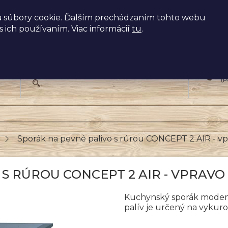
 súbory cookie. Ďalším prechádzaním tohto webu
s ich používaním. Viac informácií
tu
.
+
(P
Sporák na pevné palivo s rúrou CONCEPT 2 AIR - vp
S RÚROU CONCEPT 2 AIR - VPRAVO -
Kuchynský sporák moden
palív je určený na vykuro