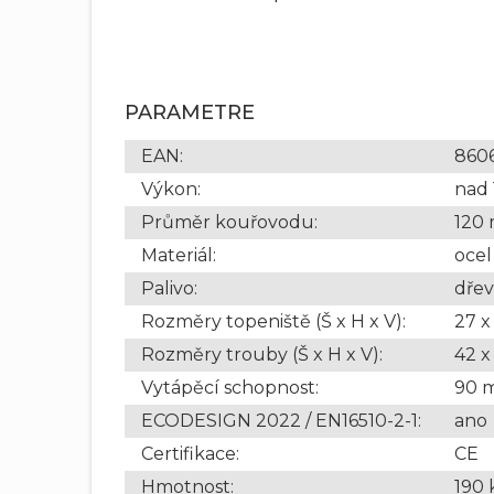
PARAMETRE
EAN
:
860
Výkon
:
nad
Průměr kouřovodu
:
120
Materiál
:
ocel
Palivo
:
dřev
Rozměry topeniště (Š x H x V)
:
27 x
Rozměry trouby (Š x H x V)
:
42 x
Vytápěcí schopnost
:
90 
ECODESIGN 2022 / EN16510-2-1
:
ano
Certifikace
:
CE
Hmotnost
:
190 