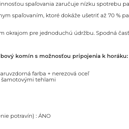
innosťou spaľovania zaručuje nízku spotrebu pal
nym spaľovaním, ktoré dokáže ušetriť až 70 % p
m okrajom pre jednoduchú údržbu. Spodná časť 
krbový komín s možnosťou pripojenia k horáku:
iaruvzdorná farba + nerezová oceľ
é šamotovými tehlami
nie potravín) : ÁNO