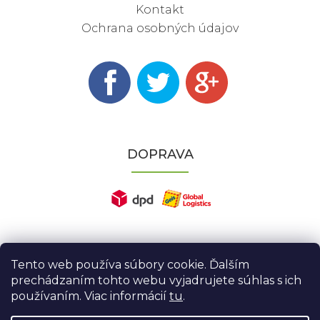
Kontakt
Ochrana osobných údajov
DOPRAVA
Tento web používa súbory cookie. Ďalším
prechádzaním tohto webu vyjadrujete súhlas s ich
používaním. Viac informácií
tu
.