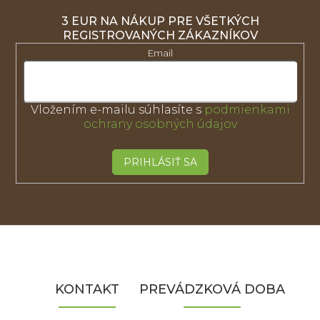
3 EUR NA NÁKUP PRE VŠETKÝCH
REGISTROVANÝCH ZÁKAZNÍKOV
Email
Vložením e-mailu súhlasíte s
podmienkami
ochrany osobných údajov
PRIHLÁSIŤ SA
Z
á
p
ä
KONTAKT
PREVÁDZKOVÁ DOBA
t
i