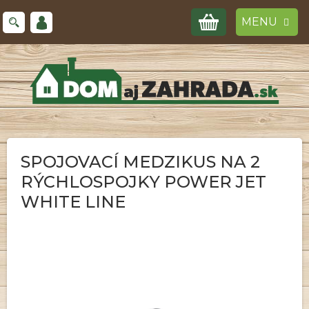
Prejsť
NÁKUPNÝ
na
obsah
KOŠÍK
SPOJOVACÍ MEDZIKUS NA 2
RÝCHLOSPOJKY POWER JET
WHITE LINE