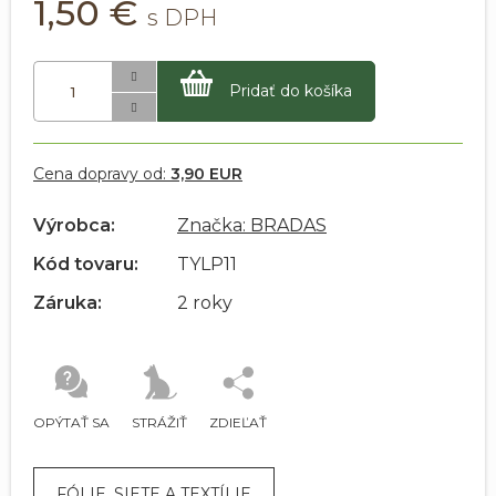
1,50 €
Pridať do košíka
Cena dopravy od:
3,90 EUR
Výrobca:
Značka: BRADAS
Kód tovaru:
TYLP11
Záruka:
2 roky
OPÝTAŤ SA
STRÁŽIŤ
ZDIEĽAŤ
FÓLIE, SIETE A TEXTÍLIE