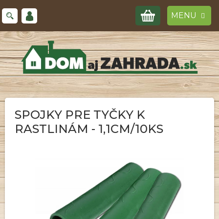
Prejsť
NÁKUPNÝ
na
obsah
KOŠÍK
SPOJKY PRE TYČKY K
RASTLINÁM - 1,1CM/10KS