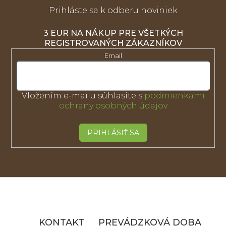
Prihláste sa k odberu noviniek
3 EUR NA NÁKUP PRE VŠETKÝCH
REGISTROVANÝCH ZÁKAZNÍKOV
Email
Vložením e-mailu súhlasíte s
podmienkami
ochrany osobných údajov
PRIHLÁSIŤ SA
Z
á
p
ä
KONTAKT
PREVÁDZKOVÁ DOBA