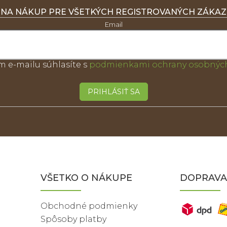
 NA NÁKUP PRE VŠETKÝCH REGISTROVANÝCH ZÁKA
Email
m e-mailu súhlasíte s
podmienkami ochrany osobných
PRIHLÁSIŤ SA
VŠETKO O NÁKUPE
DOPRAVA
Obchodné podmienky
Spôsoby platby