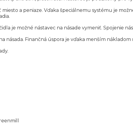
riť miesto a peniaze. Vďaka špeciálnemu systému je mož
dia.
a je možné nástavec na násade vymeniť. Spojenie násady
jedna násada. Finančná úspora je vďaka menším náklado
ady.
reenmill