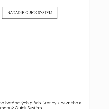
NÁRADIE QUICK SYSTEM
lebo betónových plôch. Štetiny z pevného a
 výmenný Quick Systém.