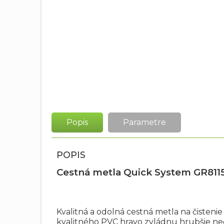
Popis
Parametre
POPIS
Cestná metla Quick System GR811
Kvalitná a odolná cestná metla na čisteni
kvalitného PVC hravo zvládnu hrubšie neč