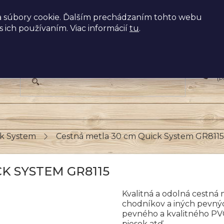
 súbory cookie. Ďalším prechádzaním tohto webu
s ich používaním. Viac informácií
tu
.
+
(P
ck System
Cestná metla 30 cm Quick System GR8115
K SYSTEM GR8115
Kvalitná a odolná cestná m
chodníkov a iných pevnýc
pevného a kvalitného PVC
piesok atď.