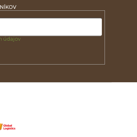
ZNÍKOV
 údajov