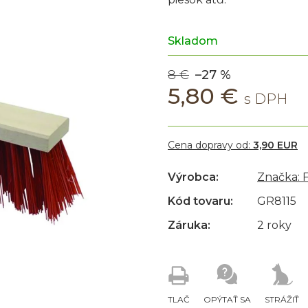
Skladom
8 €
–27 %
5,80 €
Cena dopravy od:
3,90 EUR
Výrobca:
Značka: 
Kód tovaru:
GR8115
Záruka:
2 roky
TLAČ
OPÝTAŤ SA
STRÁŽIŤ