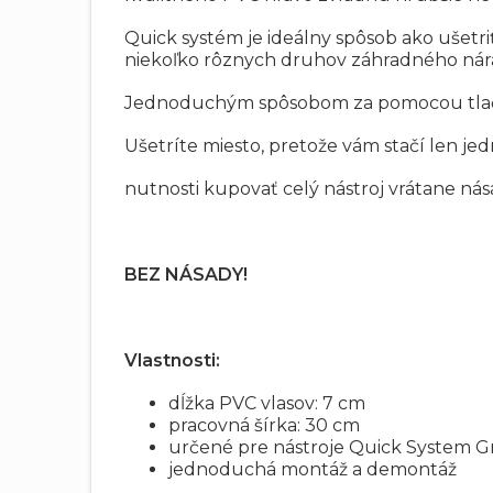
Quick systém je ideálny spôsob ako ušet
niekoľko rôznych druhov záhradného nára
Jednoduchým spôsobom za pomocou tlačidl
Ušetríte miesto, pretože vám stačí len 
nutnosti kupovať celý nástroj vrátane nás
BEZ NÁSADY!
Vlastnosti:
dĺžka PVC vlasov: 7 cm
pracovná šírka: 30 cm
určené pre nástroje Quick System G
jednoduchá montáž a demontáž