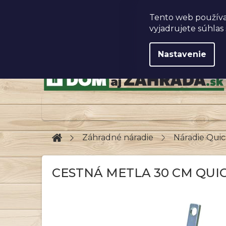
Prejsť
na
Obchodné podmienky
Tento web používa
obsah
vyjadrujete súhlas 
Nastavenie
Domov
Záhradné náradie
Náradie Qui
CESTNÁ METLA 30 CM QUIC