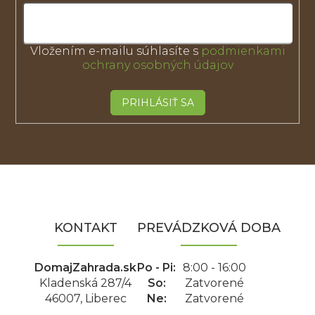
Vložením e-mailu súhlasíte s
podmienkami
ochrany osobných údajov
PRIHLÁSIŤ SA
Z
á
p
ä
KONTAKT
PREVÁDZKOVÁ DOBA
t
i
e
DomajZahrada.sk
Po - Pi:
8:00 - 16:00
Kladenská 287/4
So:
Zatvorené
46007, Liberec
Ne:
Zatvorené