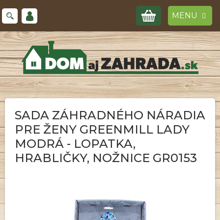
Prejsť
NÁKUPNÝ
na
obsah
KOŠÍK
SADA ZÁHRADNÉHO NÁRADIA
PRE ŽENY GREENMILL LADY
MODRÁ - LOPATKA,
HRABLIČKY, NOŽNICE GR0153