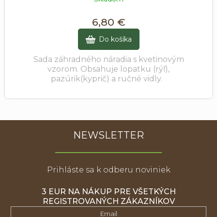
6,80 €
Do košíka
Sada záhradného náradia s kvetinovým
vzorom. Obsahuje lopatku (rýľ),
pazúrik(kyprič) a ručné vidly.
NEWSLETTER
Prihláste sa k odberu noviniek
3 EUR NA NÁKUP PRE VŠETKÝCH
REGISTROVANÝCH ZÁKAZNÍKOV
Email