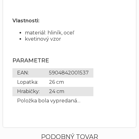
Vlastnosti:
materiál: hliník, oceľ
kvetinový vzor
PARAMETRE
EAN
:
5904842001537
Lopatka
:
26 cm
Hrabičky
:
24 cm
Položka bola vypredaná…
PODOBNÝ TOVAR