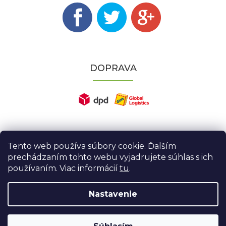
DOPRAVA
Tento web používa súbory cookie. Ďalším
prechádzaním tohto webu vyjadrujete súhlas s ich
používaním. Viac informácií
tu
.
Nastavenie
Vytvoril Shoptet
|
Nakódoval eshopGuru