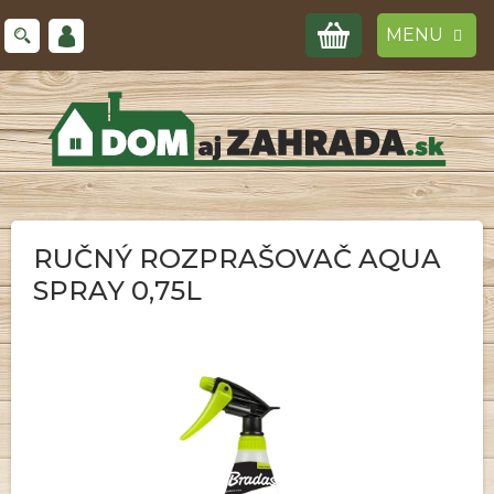
Prejsť
NÁKUPNÝ
na
obsah
KOŠÍK
RUČNÝ ROZPRAŠOVAČ AQUA
SPRAY 0,75L