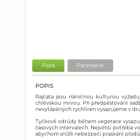
Popis
Parametre
POPIS
Rajčata jsou náročnou kulturou vyžaduj
chlévskou mrvou. Při předpěstování sadb
nevytápěných rychlíren vysazujeme v druh
Tyčkové odrůdy během vegetace vysazujem
časových intervalech. Největší potřeba vo
abychom snížili nebezpečí praskání plod