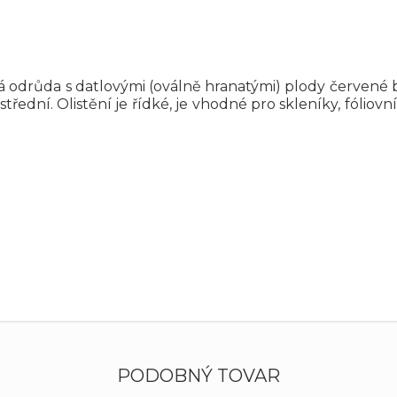
drůda s datlovými (oválně hranatými) plody červené ba
třední. Olistění je řídké, je vhodné pro skleníky, fóliov
PODOBNÝ TOVAR