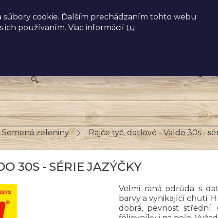
 súbory cookie. Ďalším prechádzaním tohto webu
s ich používaním. Viac informácií
tu
.
+
(P
Semená zeleniny
Rajče tyč. datlové - Valdo 30s - s
DO 30S - SÉRIE JAZÝČKY
Velmi raná odrůda s dat
barvy a vynikající chuti. 
dobrá, pevnost střední. 
fóliovníky i na pole. Vyža