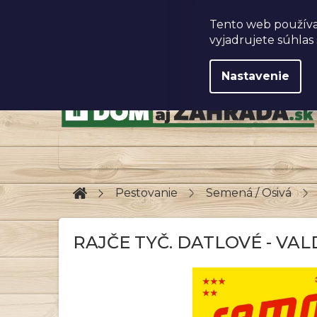
Prejsť
na
Obchodné podmienky
Tento web používa
obsah
vyjadrujete súhlas 
Nastavenie
Domov
Pestovanie
Semená / Osivá
RAJČE TYČ. DATLOVÉ - VAL