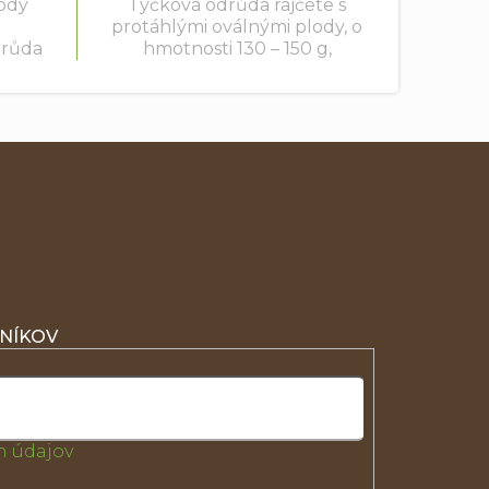
lody
Tyčková odrůda rajčete s
protáhlými oválnými plody, o
drůda
hmotnosti 130 – 150 g,
do
určenými ke kuchyňskému
zpracování nebo na výrobu
2 až
kečupu. Odrůdy typu SAN
ím
MARZANO jsou velice
..
vhodné...
ZNÍKOV
 údajov