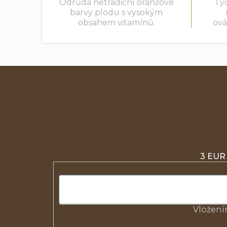
Odrůda netradiční oranžové
Ty
barvy plodu s vysokým
obsahem vitamínů.
ová
Zbarvením i dietetickými
MAR
vlastnostmi je přitažlivá a
pl
vhodná především pro děti.
prů
V zralosti je raná až středně...
140 g
3 EUR
Vložení