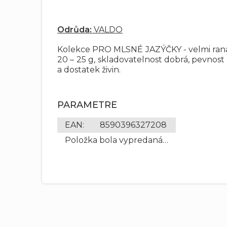
Odrůda:
VALDO
Kolekce PRO MLSNÉ JAZÝČKY - velmi raná o
20 – 25 g, skladovatelnost dobrá, pevnost s
a dostatek živin.
PARAMETRE
EAN
:
8590396327208
Položka bola vypredaná…