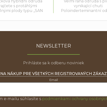
čková hybridní odrůda
Velmi raná odrůda s p
rajčete s protáhlými
vynikající chuti.
lnými plody typu „SAN
Poloinderteminantní o
ZANO“. Velké a pevné
vhodná především 
ody mají válcovitý tvar,
okrajových oblastí.
měrnou hmotnost 130-
Doporučujeme vést na 
 a dlouhou trvanlivost....
3 výhony s ukončen
hlavního výhonu nad.
NEWSLETTER
Prihláste sa k odberu noviniek
 NA NÁKUP PRE VŠETKÝCH REGISTROVANÝCH ZÁKA
Email
m e-mailu súhlasíte s
podmienkami ochrany osobných