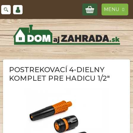
Prejsť
NÁKUPNÝ
na
obsah
KOŠÍK
POSTREKOVACÍ 4-DIELNY
KOMPLET PRE HADICU 1/2"