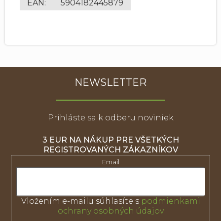
EAN
:
5904182445879
NEWSLETTER
Prihláste sa k odberu noviniek
3 EUR NA NÁKUP PRE VŠETKÝCH
REGISTROVANÝCH ZÁKAZNÍKOV
Email
Vložením e-mailu súhlasíte s
podmienkami
ochrany osobných údajov