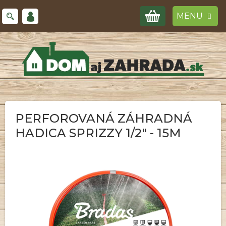
Prejsť
NÁKUPNÝ
na
obsah
KOŠÍK
PERFOROVANÁ ZÁHRADNÁ
HADICA SPRIZZY 1/2" - 15M