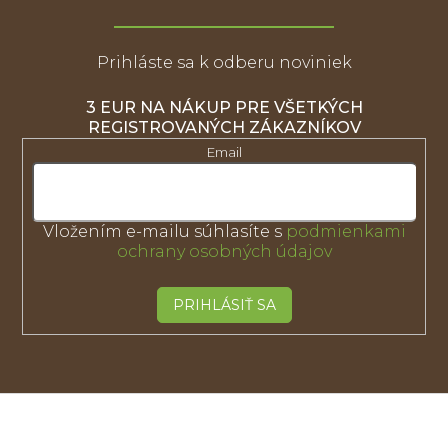
Prihláste sa k odberu noviniek
3 EUR NA NÁKUP PRE VŠETKÝCH
REGISTROVANÝCH ZÁKAZNÍKOV
Email
Vložením e-mailu súhlasíte s
podmienkami
ochrany osobných údajov
PRIHLÁSIŤ SA
Z
á
p