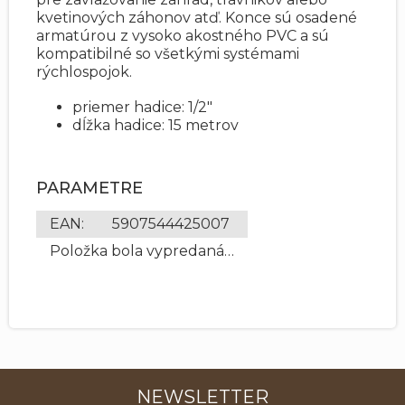
kvetinových záhonov atď. Konce sú osadené
armatúrou z vysoko akostného PVC a sú
kompatibilné so všetkými systémami
rýchlospojok.
priemer hadice: 1/2"
dĺžka hadice: 15 metrov
PARAMETRE
EAN
:
5907544425007
Položka bola vypredaná…
NEWSLETTER