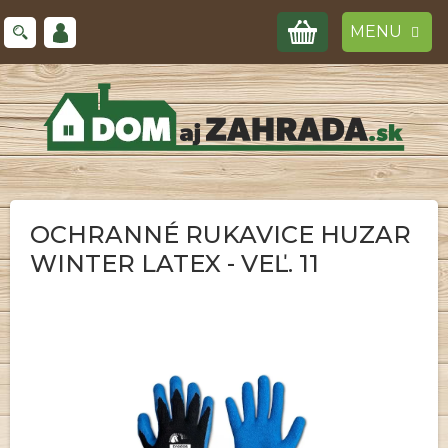
Prejsť
NÁKUPNÝ
na
obsah
KOŠÍK
OCHRANNÉ RUKAVICE HUZAR
WINTER LATEX - VEĽ. 11