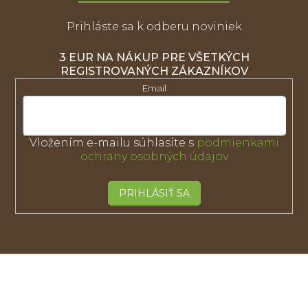
Prihláste sa k odberu noviniek
3 EUR NA NÁKUP PRE VŠETKÝCH
REGISTROVANÝCH ZÁKAZNÍKOV
Email
Vložením e-mailu súhlasíte s
podmienkami
ochrany osobných údajov
PRIHLÁSIŤ SA
Z
á
p
ä