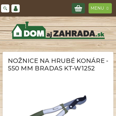
Prejsť
NÁKUPNÝ
na
obsah
KOŠÍK
NOŽNICE NA HRUBÉ KONÁRE -
550 MM BRADAS KT-W1252