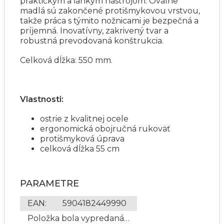
praktickým a ľahkým nástrojom. Oválne
madlá sú zakončené protišmykovou vrstvou,
takže práca s týmito nožnicami je bezpečná a
príjemná. Inovatívny, zakrivený tvar a
robustná prevodovaná konštrukcia.
Celková dĺžka: 550 mm.
Vlastnosti:
ostrie z kvalitnej ocele
ergonomická obojručná rukoväť
protišmyková úprava
celková dĺžka 55 cm
PARAMETRE
EAN
:
5904182449990
Položka bola vypredaná…