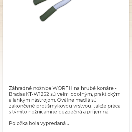
Záhradné nožnice WORTH na hrubé konáre -
Bradas KT-W1252 sú veľmi odolným, praktickým
a ľahkým nástrojom. Oválne madlá sú
zakončené protišmykovou vrstvou, takže práca
s týmito nožnicami je bezpečná a príjemná.
Položka bola vypredaná…