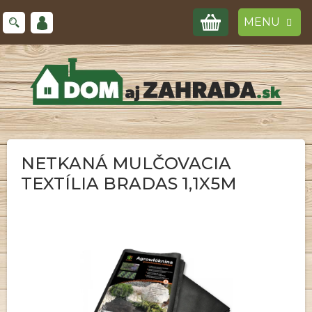
Prejsť
NÁKUPNÝ
na
obsah
KOŠÍK
NETKANÁ MULČOVACIA
TEXTÍLIA BRADAS 1,1X5M