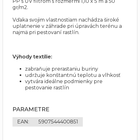
PP s UV filtrom s rozmermi 1,10 x 5 m a 50
gr/m2.
Vďaka svojim vlastnostiam nachádza široké
uplatnenie v záhrade pri úpravách terénu a
najmä pri pestovaní rastlín.
Výhody textílie:
zabraňuje prerastaniu buriny
udržuje konštantnú teplotu a vlhkosť
vytvára ideálne podmienky pre
pestovanie rastlín
PARAMETRE
EAN
:
5907544400851