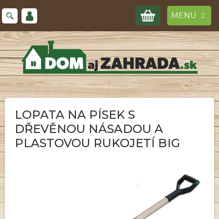
Prejsť
NÁKUPNÝ
na
obsah
KOŠÍK
LOPATA NA PÍSEK S
DŘEVĚNOU NÁSADOU A
PLASTOVOU RUKOJETÍ BIG