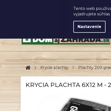
Prejsť
na
Obchodné podmienky
Tento web používa
obsah
vyjadrujete súhlas 
Nastavenie
Domov
Krycie plachty
Plachty 200 gr
KRYCIA PLACHTA 6X12 M -