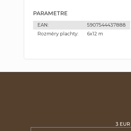
PARAMETRE
EAN
:
5907544437888
Rozměry plachty
:
6x12 m
3 EUR