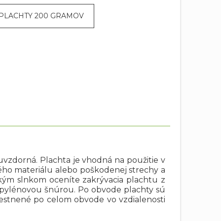
PLACHTY 200 GRAMOV
vzdorná. Plachta je vhodná na použitie v
ného materiálu alebo poškodenej strechy a
kým slnkom oceníte zakrývacia plachtu z
propylénovou šnúrou. Po obvode plachty sú
estnené po celom obvode vo vzdialenosti