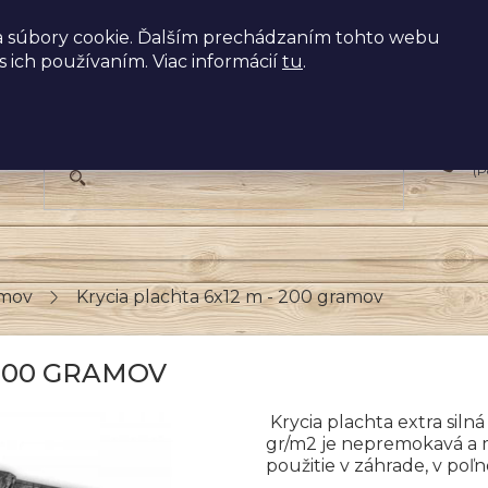
 súbory cookie. Ďalším prechádzaním tohto webu
s ich používaním. Viac informácií
tu
.
+
(P
amov
Krycia plachta 6x12 m - 200 gramov
 200 GRAMOV
Krycia plachta extra sil
gr/m2 je nepremokavá a 
použitie v záhrade, v poľ