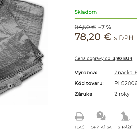
Skladom
84,50 €
–7 %
78,20 €
Cena dopravy od:
3,90 EUR
Výrobca:
Značka:
Kód tovaru:
PLG2006
Záruka:
2 roky
TLAČ
OPÝTAŤ SA
STRÁŽIŤ