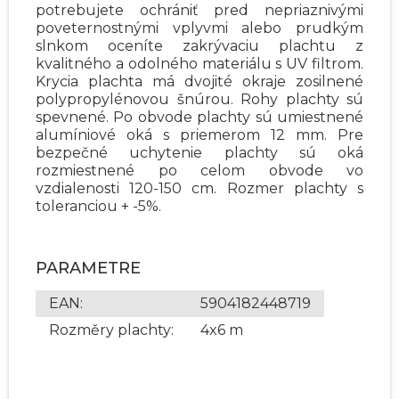
potrebujete ochrániť pred nepriaznivými
poveternostnými vplyvmi alebo prudkým
slnkom oceníte zakrývaciu plachtu z
kvalitného a odolného materiálu s UV filtrom.
Krycia plachta má dvojité okraje zosilnené
polypropylénovou šnúrou. Rohy plachty sú
spevnené. Po obvode plachty sú umiestnené
alumíniové oká s priemerom 12 mm. Pre
bezpečné uchytenie plachty sú oká
rozmiestnené po celom obvode vo
vzdialenosti 120-150 cm. Rozmer plachty s
toleranciou + -5%.
PARAMETRE
EAN
:
5904182448719
Rozměry plachty
:
4x6 m