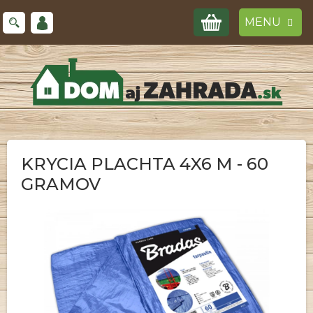
Prejsť
NÁKUPNÝ
na
obsah
KOŠÍK
KRYCIA PLACHTA 4X6 M - 60
GRAMOV