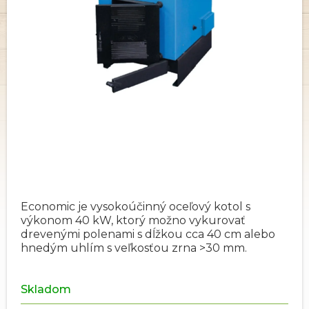
Economic je vysokoúčinný oceľový kotol s
výkonom 40 kW, ktorý možno vykurovať
drevenými polenami s dĺžkou cca 40 cm alebo
hnedým uhlím s veľkosťou zrna >30 mm.
Skladom