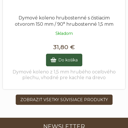
Dymové koleno hrubostenné s čistiacim
otvorom 150 mm / 90° hrubostenné 1,5 mm
Skladom
31,80 €
Do košíka
Dymové koleno z 1,5 mm hrubého oceľového
plechu, vhodné pre kachle na drevo
ZOBRAZIŤ VŠETKY SÚVISIACE PRODUKTY
NEWSLETTER