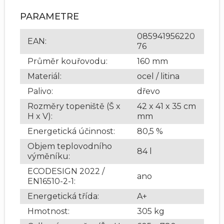
PARAMETRE
085941956220
EAN
:
76
Průměr kouřovodu
:
160 mm
Materiál
:
ocel / litina
Palivo
:
dřevo
Rozměry topeniště (Š x
42 x 41 x 35 cm
H x V)
:
mm
Energetická účinnost
:
80,5 %
Objem teplovodního
84 l
výměníku
:
ECODESIGN 2022 /
ano
EN16510-2-1
:
Energetická třída
:
A+
Hmotnost
:
305 kg