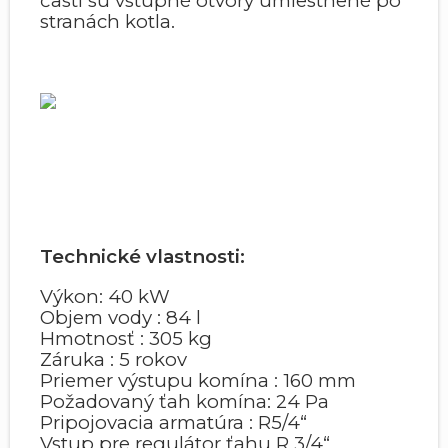
časti sú vstupné otvory umiestnené po
stranách kotla.
Technické vlastnosti:
Výkon: 40 kW
Objem vody : 84 l
Hmotnosť : 305 kg
Záruka : 5 rokov
Priemer výstupu komína : 160 mm
Požadovaný ťah komína: 24 Pa
Pripojovacia armatúra : R5/4“
Vstup pre regulátor ťahu R 3/4“