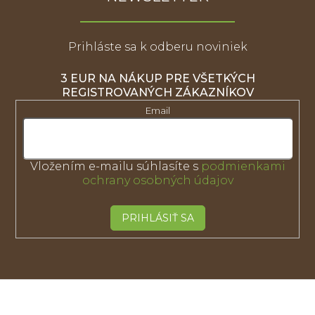
Prihláste sa k odberu noviniek
3 EUR NA NÁKUP PRE VŠETKÝCH
REGISTROVANÝCH ZÁKAZNÍKOV
Email
Vložením e-mailu súhlasíte s
podmienkami
ochrany osobných údajov
PRIHLÁSIŤ SA
Z
á