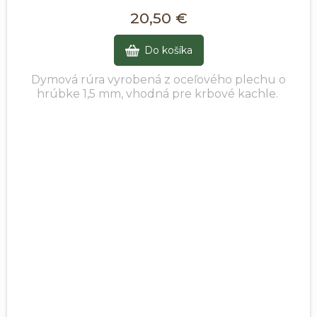
20,50 €
Do košíka
Dymová rúra vyrobená z oceľového plechu o
hrúbke 1,5 mm, vhodná pre krbové kachle.