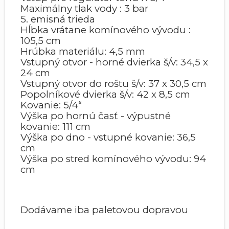
Maximálny tlak vody : 3 bar
5. emisná trieda
Hĺbka vrátane komínového vývodu :
105,5 cm
Hrúbka materiálu: 4,5 mm
Vstupný otvor - horné dvierka š/v: 34,5 x
24 cm
Vstupný otvor do roštu š/v: 37 x 30,5 cm
Popolníkové dvierka š/v: 42 x 8,5 cm
Kovanie: 5/4“
Výška po hornú časť - výpustné
kovanie: 111 cm
Výška po dno - vstupné kovanie: 36,5
cm
Výška po stred komínového vývodu: 94
cm
Dodávame iba paletovou dopravou