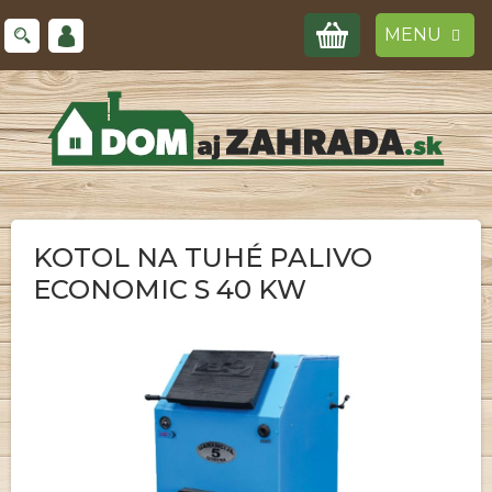
Prejsť
NÁKUPNÝ
na
obsah
KOŠÍK
KOTOL NA TUHÉ PALIVO
ECONOMIC S 40 KW