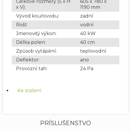
Celkové rozměry (Š x H
605 x 780 x
x V)
:
1190 mm
Vývod kouřovodu
:
zadní
Rošt
:
vodní
Jmenovitý výkon
:
40 kW
Délka polen
:
40 cm
Způsob vytápění
:
teplovodní
Deflektor
:
ano
Provozní tah
:
24 Pa
Ke stažení
PRÍSLUŠENSTVO