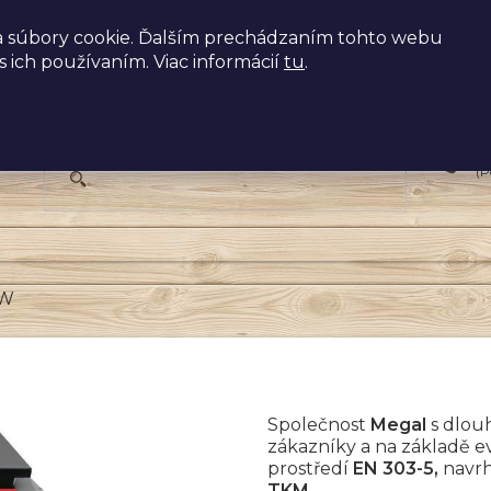
 súbory cookie. Ďalším prechádzaním tohto webu
s ich používaním. Viac informácií
tu
.
+
(P
kW
Společnost
Megal
s dlou
zákazníky a na základě 
prostředí
EN 303-5,
navrh
TKM.