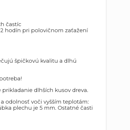
h častíc
 12 hodín pri polovičnom zaťažení
čujú špičkovú kvalitu a dlhú
spotreba!
 prikladanie dlhších kusov dreva.
 a odolnosť voči vyšším teplotám:
bka plechu je 5 mm. Ostatné časti