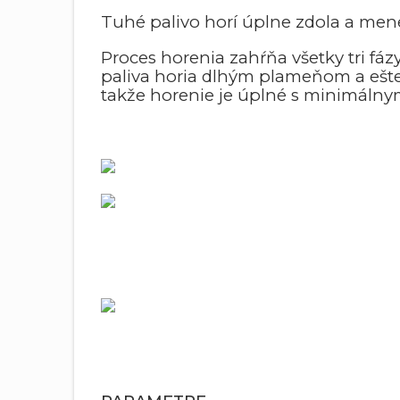
Tuhé palivo horí úplne zdola a mene
Proces horenia zahŕňa všetky tri fáz
paliva horia dlhým plameňom a ešte
takže horenie je úplné s minimálny