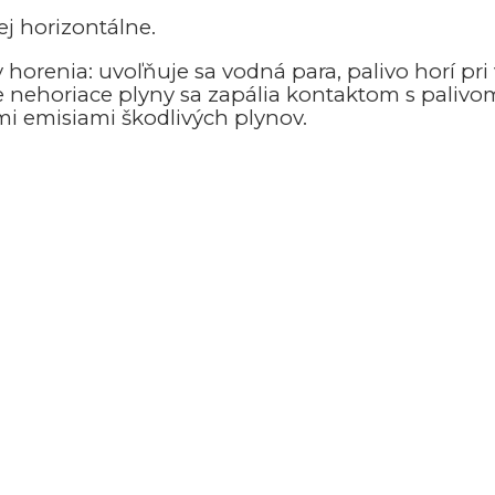
j horizontálne.
y horenia: uvoľňuje sa vodná para, palivo horí pri
 nehoriace plyny sa zapália kontaktom s paliv
mi emisiami škodlivých plynov.