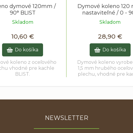
eno dymové 120mm /
Dymové koleno 120
90° BLIST
nastaviteľné / 0 - 9
hrubostenné 1,5 
Skladom
Skladom
10,60 €
28,90 €
Do košíka
Do košíka
vé koleno z oceľového
Dymové koleno vyrobe
chu vhodné pre kachle
1,5 mm hrubého oceľo
BLIST.
plechu, vhodné pre ka
na drevo.
NEWSLETTER