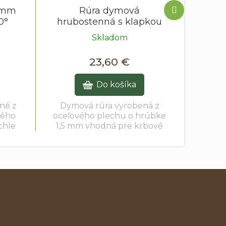
Ďalší
 mm
Rúra dymová
produkt
0°
hrubostenná s klapkou
mm
150 mm / 250 mm / 1,5
Skladom
mm
23,60 €
Do košíka
né z
Dymová rúra vyrobená z
vého
oceľového plechu o hrúbke
chle
1,5 mm vhodná pre krbové
kachle.