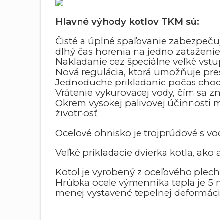
Hlavné výhody kotlov TKM sú:
Čisté a úplné spaľovanie zabezpeču
dlhý čas horenia na jedno zaťaženie
Nakladanie cez špeciálne veľké vstu
Nová regulácia, ktorá umožňuje pre
Jednoduché prikladanie počas chod
Vrátenie vykurovacej vody, čím sa z
Okrem vysokej palivovej účinnosti 
životnosť
Oceľové ohnisko je trojprúdové s vo
Veľké prikladacie dvierka kotla, ak
Kotol je vyrobený z oceľového plech
Hrúbka ocele výmenníka tepla je 5 
menej vystavené tepelnej deformác