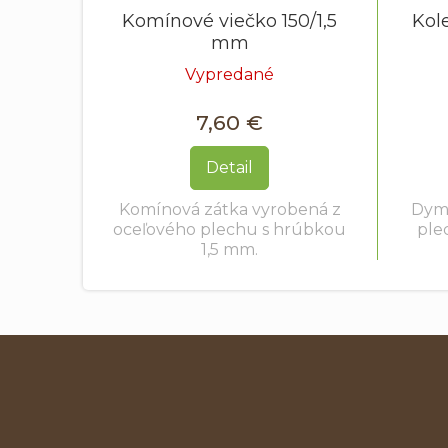
Komínové viečko 150/1,5
Kol
mm
Vypredané
7,60 €
Detail
Komínová zátka vyrobená z
Dymo
oceľového plechu s hrúbkou
ple
1,5 mm.