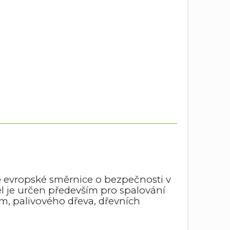
ě evropské směrnice o bezpečnosti v
l je určen především pro spalování
mm, palivového dřeva, dřevních