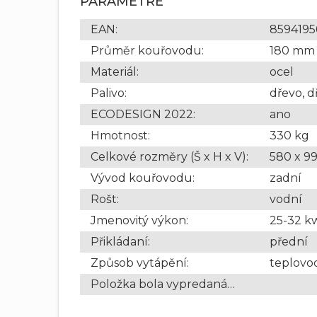
PARAMETRE
EAN
:
8594195
Průměr kouřovodu
:
180 mm
Materiál
:
ocel
Palivo
:
dřevo, d
ECODESIGN 2022
:
ano
Hmotnost
:
330 kg
Celkové rozměry (Š x H x V)
:
580 x 9
Vývod kouřovodu
:
zadní
Rošt
:
vodní
Jmenovitý výkon
:
25-32 k
Přikládaní
:
přední
Způsob vytápění
:
teplovo
Položka bola vypredaná…