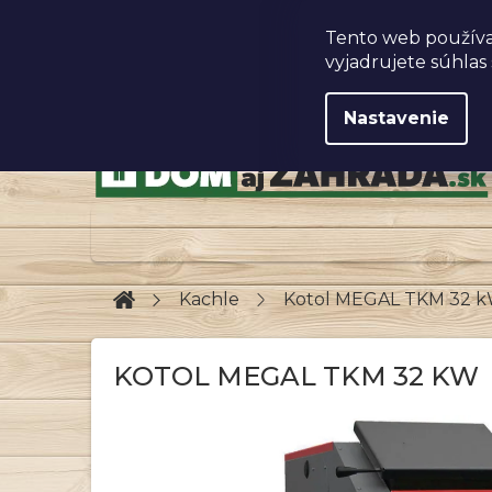
Prejsť
na
Obchodné podmienky
Tento web používa
obsah
vyjadrujete súhlas 
Nastavenie
Domov
Kachle
Kotol MEGAL TKM 32 
KOTOL MEGAL TKM 32 KW