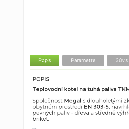
Popis
Parametre
Súvisi
POPIS
Teplovodní kotel na tuhá paliva T
Společnost
Megal
s dlouholetými z
obytném prostředí
EN 303-5,
navrhl
pevných paliv - dřeva a středně výh
briket.