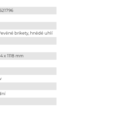
621796
řevěné brikety, hnědé uhlí
94 x 1118 mm
w
dní