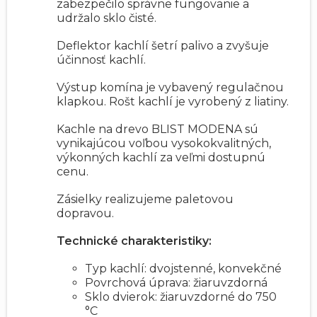
zabezpečilo správne fungovanie a
udržalo sklo čisté.
Deflektor kachlí šetrí palivo a zvyšuje
účinnosť kachlí.
Výstup komína je vybavený regulačnou
klapkou. Rošt kachlí je vyrobený z liatiny.
Kachle na drevo BLIST MODENA sú
vynikajúcou voľbou vysokokvalitných,
výkonných kachlí za veľmi dostupnú
cenu.
Zásielky realizujeme paletovou
dopravou.
Technické charakteristiky:
Typ kachlí: dvojstenné, konvekčné
Povrchová úprava: žiaruvzdorná
Sklo dvierok: žiaruvzdorné do 750
°C