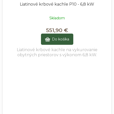
Liatinové krbové kachle P10 - 6,8 kW
Skladom
551,90 €
Do košíka
Liatinové krbové kachle na vykurovanie
obytných priestorov s výkonom 6,8 kW.