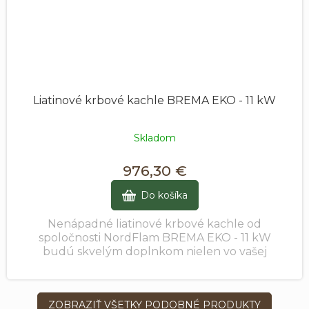
Liatinové krbové kachle BREMA EKO - 11 kW
Skladom
976,30 €
Do košíka
Nenápadné liatinové krbové kachle od
spoločnosti NordFlam BREMA EKO - 11 kW
budú skvelým doplnkom nielen vo vašej
obývačke.
ZOBRAZIŤ VŠETKY PODOBNÉ PRODUKTY