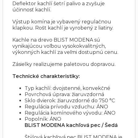
Deflektor kachlí šetrí palivo a zvyšuje
účinnosť kachlí.
Výstup komína je vybavený regulačnou
klapkou. Rošt kachlí je vyrobený z liatiny.
Kachle na drevo BLIST MODENA sú
vynikajúcou voľbou vysokokvalitných,
výkonných kachlí za veľmi dostupnú cenu.
Zásielky realizujeme paletovou dopravou.
Technické charakteristiky:
Typ kachlí: dvojstenné, konvekčné
Povrchová úprava: žiaruvzdorná
Sklo dvierok: žiaruvzdorné do 750 °C
Regulácia prívodu vzduchu: ÁNO
Regulácia komínového vývodu: ÁNO
Popolník: ÁNO
BLIST MODENA kachľová pec / Šedá
Štýlová kachľová pec BLIST MODENA je