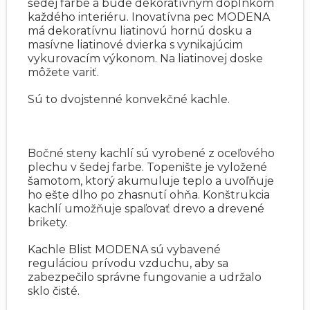
šedej farbe a bude dekoratívnym doplnkom
každého interiéru. Inovatívna pec MODENA
má dekoratívnu liatinovú hornú dosku a
masívne liatinové dvierka s vynikajúcim
vykurovacím výkonom. Na liatinovej doske
môžete variť.
Sú to dvojstenné konvekčné kachle.
Bočné steny kachlí sú vyrobené z oceľového
plechu v šedej farbe. Topenište je vyložené
šamotom, ktorý akumuluje teplo a uvoľňuje
ho ešte dlho po zhasnutí ohňa. Konštrukcia
kachlí umožňuje spaľovať drevo a drevené
brikety.
Kachle Blist MODENA sú vybavené
reguláciou prívodu vzduchu, aby sa
zabezpečilo správne fungovanie a udržalo
sklo čisté.