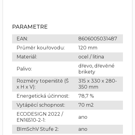
PARAMETRE
EAN
:
8606005031487
Průměr kouřovodu
:
120 mm
Materiál
:
ocel / litina
dřevo, dřevěné
Palivo
:
brikety
Rozměry topeniště (Š
315 x 330 x 280-
x H x V)
:
350 mm
Energetická účinnost
:
78,7 %
Vytápěcí schopnost
:
70 m2
ECODESIGN 2022 /
ano
EN16510-2-1
:
BImSchV Stufe 2
:
ano