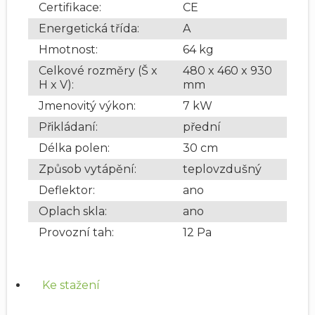
Certifikace
:
CE
Energetická třída
:
A
Hmotnost
:
64 kg
Celkové rozměry (Š x
480 x 460 x 930
H x V)
:
mm
Jmenovitý výkon
:
7 kW
Přikládaní
:
přední
Délka polen
:
30 cm
Způsob vytápění
:
teplovzdušný
Deflektor
:
ano
Oplach skla
:
ano
Provozní tah
:
12 Pa
Ke stažení