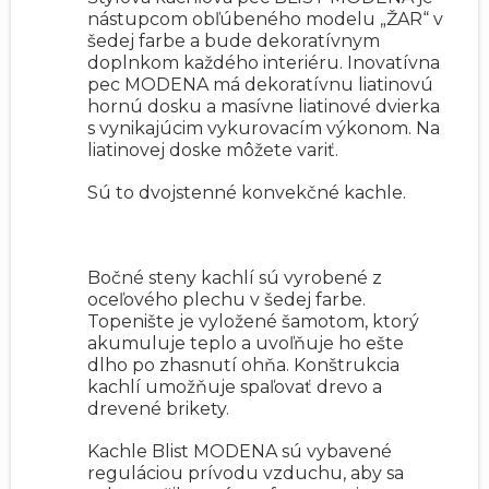
nástupcom obľúbeného modelu „ŽAR“ v
šedej farbe a bude dekoratívnym
doplnkom každého interiéru. Inovatívna
pec MODENA má dekoratívnu liatinovú
hornú dosku a masívne liatinové dvierka
s vynikajúcim vykurovacím výkonom. Na
liatinovej doske môžete variť.
Sú to dvojstenné konvekčné kachle.
Bočné steny kachlí sú vyrobené z
oceľového plechu v šedej farbe.
Topenište je vyložené šamotom, ktorý
akumuluje teplo a uvoľňuje ho ešte
dlho po zhasnutí ohňa. Konštrukcia
kachlí umožňuje spaľovať drevo a
drevené brikety.
Kachle Blist MODENA sú vybavené
reguláciou prívodu vzduchu, aby sa