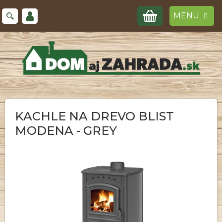
Prejsť
NÁKUPNÝ
na
obsah
KOŠÍK
KACHLE NA DREVO BLIST
MODENA - GREY