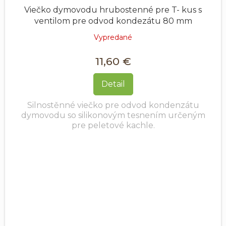
Viečko dymovodu hrubostenné pre T- kus s
ventilom pre odvod kondezátu 80 mm
Vypredané
11,60 €
Detail
Silnostěnné viečko pre odvod kondenzátu
dymovodu so silikonovým tesnením určeným
pre peletové kachle.