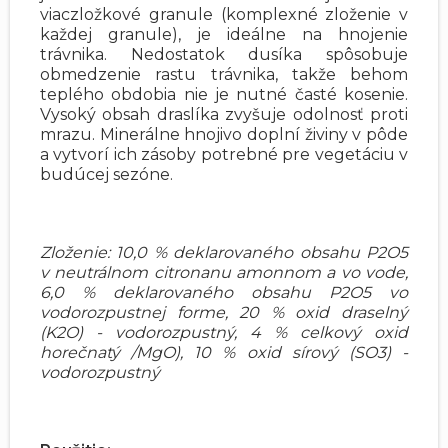
viaczložkové granule (komplexné zloženie v
každej granule), je ideálne na hnojenie
trávnika. Nedostatok dusíka spôsobuje
obmedzenie rastu trávnika, takže behom
teplého obdobia nie je nutné časté kosenie.
Vysoký obsah draslíka zvyšuje odolnosť proti
mrazu. Minerálne hnojivo doplní živiny v pôde
a vytvorí ich zásoby potrebné pre vegetáciu v
budúcej sezóne.
Zloženie: 10,0 % deklarovaného obsahu P2O5
v neutrálnom citronanu amonnom a vo vode,
6,0 % deklarovaného obsahu P2O5 vo
vodorozpustnej forme, 20 % oxid draselný
(K2O) - vodorozpustný, 4 % celkový oxid
horečnatý /MgO), 10 % oxid sírový (SO3) -
vodorozpustný