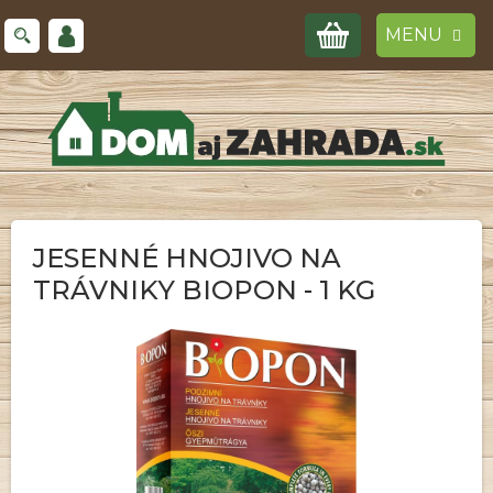
Prejsť
NÁKUPNÝ
na
obsah
KOŠÍK
JESENNÉ HNOJIVO NA
TRÁVNIKY BIOPON - 1 KG