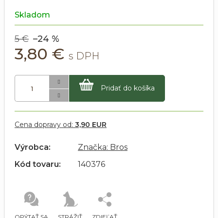
Skladom
5 €
–24 %
3,80 €
Pridať do košíka
Cena dopravy od:
3,90 EUR
Výrobca:
Značka: Bros
Kód tovaru:
140376
OPÝTAŤ SA
STRÁŽIŤ
ZDIEĽAŤ