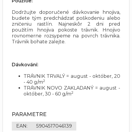
Použitie:
Dodržujte doporučené dávkovanie hnojiva,
budete tým predchádzať poškodeniu alebo
zničeniu rastlín. Najneskôr 2 dni pred
použitím hnojiva pokoste trávnik. Hnojivo
rovnomerne rozsypeme na povrch trávnika.
Trávnik bohate zalejte.
Dávkování:
TRÁVNIK TRVALÝ = august - október, 20
2
- 40 g/m
TRÁVNIK NOVO ZAKLADANÝ = august -
2
október, 30 - 60 g/m
PARAMETRE
EAN
:
5904517046139